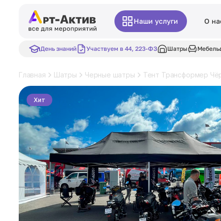
Наши услуги
О на
День знаний
Участвуем в 44, 223-ФЗ
Шатры
Мебель
Главная
Шатры
Черные шатры
Тент Трансформер Чё
Хит