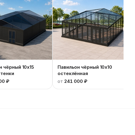
н чёрный 10x15
Павильон чёрный 10x10
стенки
остеклённая
00 ₽
от
241 000 ₽