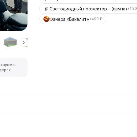
Светодиодный прожектор - (лампа)
+1 3
Фанера «Бакелит»
+490 ₽
ствуем в
дерах