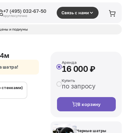
+7 (495) 032-67-50
Связь с нами
круглосуточно
цены и подиумы
x4м
Аренда
а шатра!
16 000 ₽
Купить
по запросу
о стенками)
В корзину
Черные шатры