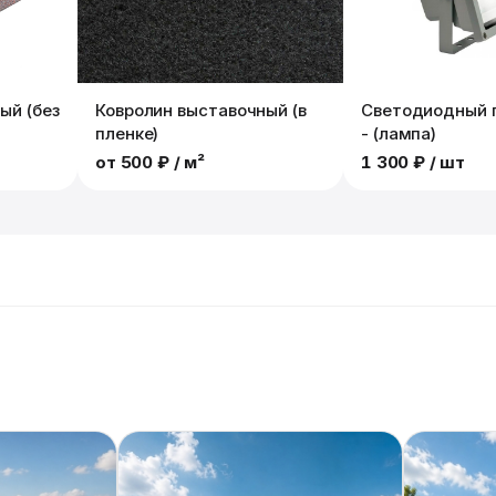
ый (без
Ковролин выставочный (в
Светодиодный 
пленке)
- (лампа)
от
500 ₽
/ м²
1 300 ₽
/ шт