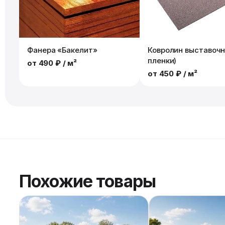
Фанера «Бакелит»
Ковролин выставочн
пленки)
от
490 ₽
/ м²
от
450 ₽
/ м²
Похожие товары