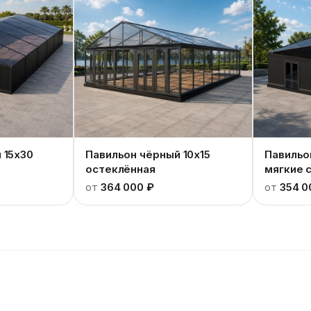
 15x30
Павильон чёрный 10x15
Павильо
остеклённая
мягкие 
от
364 000 ₽
от
354 0