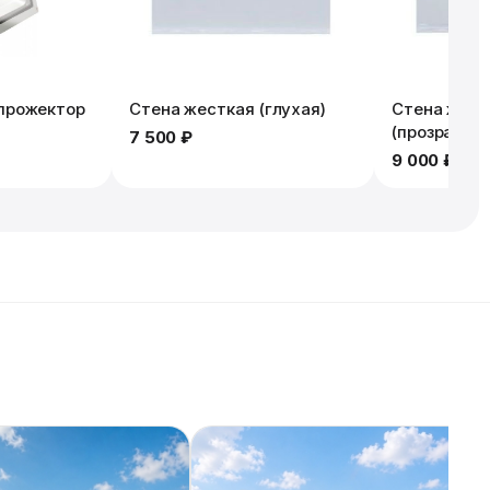
прожектор
Стена жесткая (глухая)
Стена жест
(прозрачная
7 500 ₽
9 000 ₽