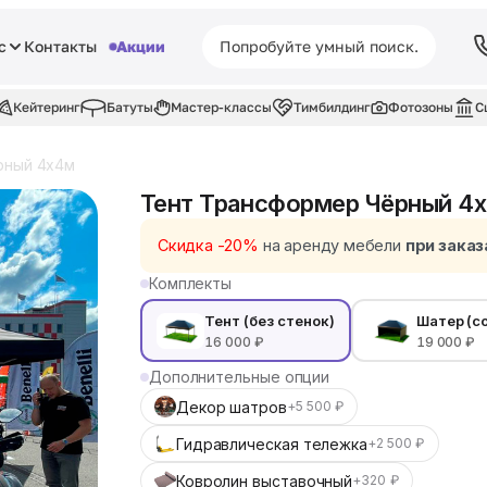
с
Контакты
Акции
Кейтеринг
Батуты
Мастер-классы
Тимбилдинг
Фотозоны
С
рный 4x4м
Тент Трансформер Чёрный 4
Скидка -20%
на аренду мебели
при заказ
Комплекты
Тент (без стенок)
Шатер (с
16 000 ₽
19 000 ₽
Дополнительные опции
Декор шатров
+5 500 ₽
Гидравлическая тележка
+2 500 ₽
Ковролин выставочный
+320 ₽