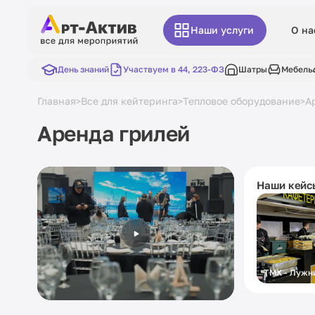
Наши услуги
О на
День знаний
Участвуем в 44, 223-ФЗ
Шатры
Мебель
Главная
Все для кейтеринга
Тепловое оборудование
А
>
>
>
Аренда грилей
Наши кейс
ТМХ - Лужн