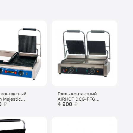
 контактный
Гриль контактный
n Majestic
AIRHOT DCG-FFG
0
₽
4 900
₽
3016)
двойной