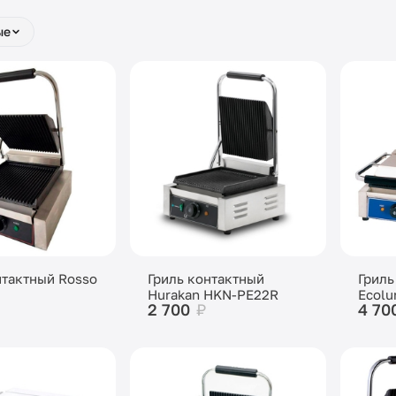
ые
нтактный Rosso
Гриль контактный
Гриль
Hurakan HKN-PE22R
Ecolu
2 700
₽
4 70
(E165