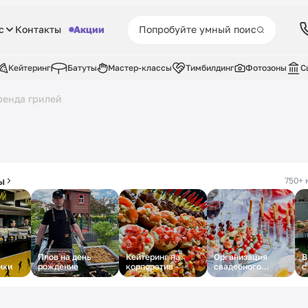
с
Контакты
Акции
Кейтеринг
Батуты
Мастер-классы
Тимбилдинг
Фотозоны
С
ренда грилей
ы
750+ 
Плов на день
Кейтеринг на
Организация
В
ики
рождение
корпоратив
свадебного
с
кейтеринга
с