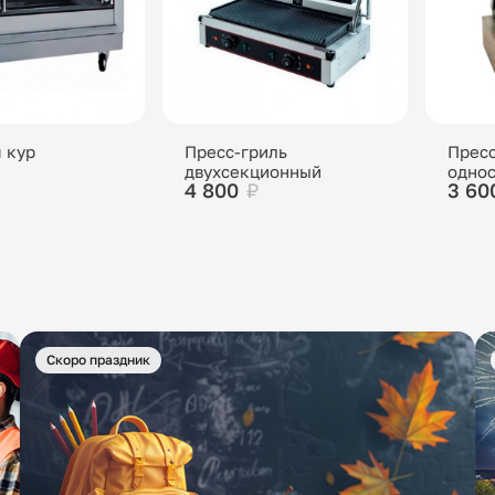
я кур
Пресс-гриль
Пресс
двухсекционный
одно
4 800
₽
3 60
Скоро праздник