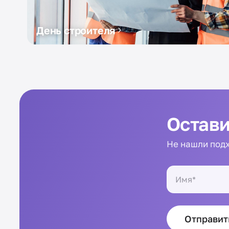
День строителя
Остави
Не нашли подх
Отправит