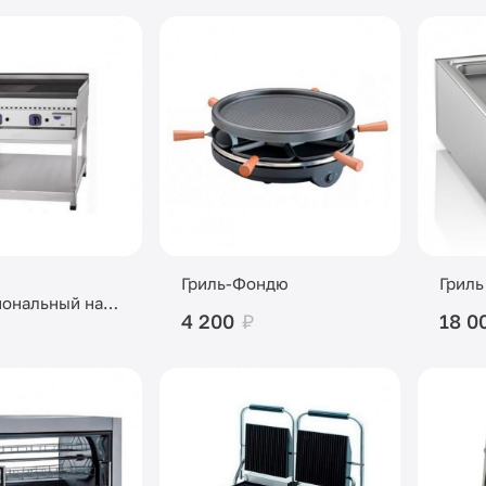
Гриль-Фондю
Гриль
ональный на
4 200
₽
18 0
е