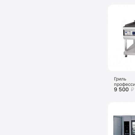
Гриль
професси
9 500
₽
подставк