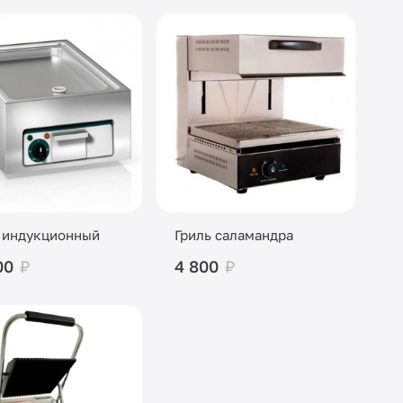
 индукционный
Гриль саламандра
00
₽
4 800
₽