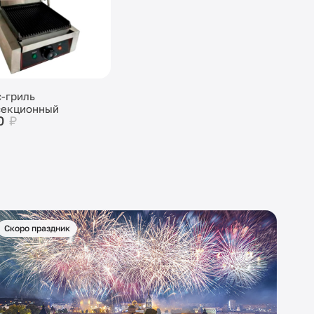
-гриль
секционный
0
₽
Скоро праздник