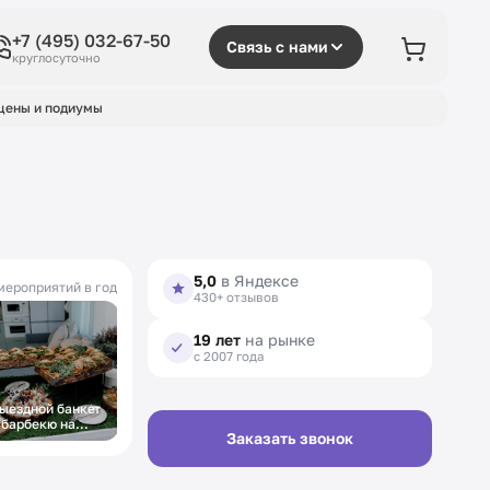
+7 (495) 032-67-50
Связь с нами
круглосуточно
цены и подиумы
5,0
в Яндексе
мероприятий в год
430+ отзывов
19 лет
на рынке
с 2007 года
ыездной банкет
 барбекю на
Заказать звонок
вадьбу