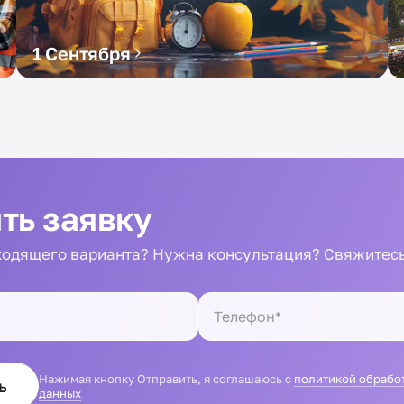
1 Сентября
ть заявку
одящего варианта? Нужна консультация? Свяжитесь
Нажимая кнопку Отправить, я соглашаюсь с
политикой обрабо
ь
данных