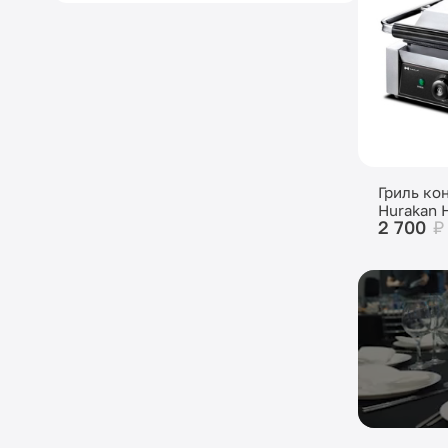
Гриль ко
Hurakan 
2 700
₽