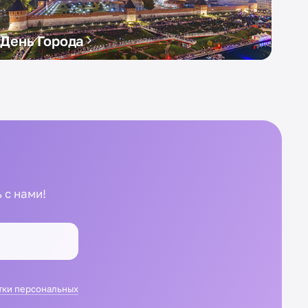
День Города
 с нами!
тки персональных