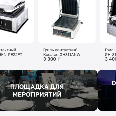
нтактный
Гриль контактный
Гриль
HKN-PE22FT
Kocateq GH811ANW
GH-8
3 300
₽
3 40
О
ПЛОЩАДКА ДЛЯ
МЕРОПРИЯТИЙ