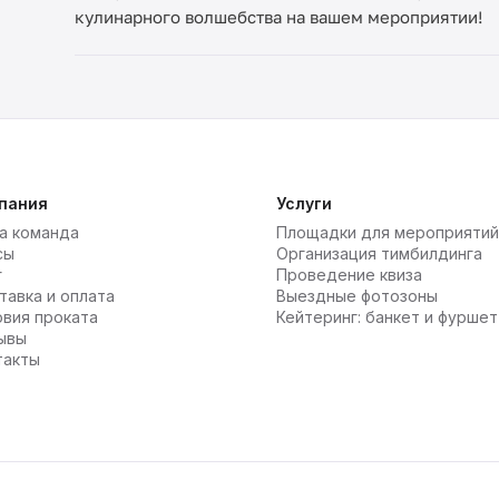
кулинарного волшебства на вашем мероприятии!
пания
Услуги
а команда
Площадки для мероприятий
сы
Организация тимбилдинга
г
Проведение квиза
тавка и оплата
Выездные фотозоны
овия проката
Кейтеринг: банкет и фуршет
ывы
такты