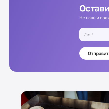
Остави
Не нашли подх
Отправит