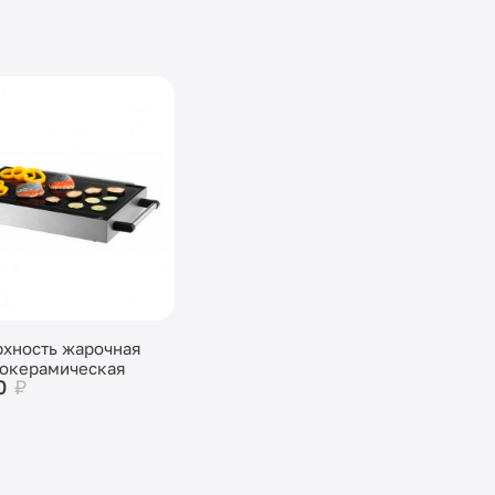
хность жарочная
локерамическая
0
₽