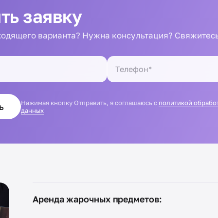
ть заявку
одящего варианта? Нужна консультация? Свяжитесь
Нажимая кнопку Отправить, я соглашаюсь с
политикой обрабо
ь
данных
Аренда жарочных предметов: