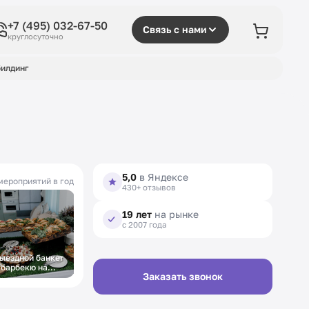
+7 (495) 032-67-50
Связь с нами
круглосуточно
илдинг
5,0
в Яндексе
мероприятий в год
430+ отзывов
19 лет
на рынке
с 2007 года
ыездной банкет
 барбекю на
Заказать звонок
вадьбу