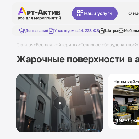
Наши услуги
О на
День знаний
Участвуем в 44, 223-ФЗ
Шатры
Мебель
Главная
Все для кейтеринга
Тепловое оборудование
Ж
>
>
>
Жарочные поверхности в 
Наши кейс
ТМХ - Лужн