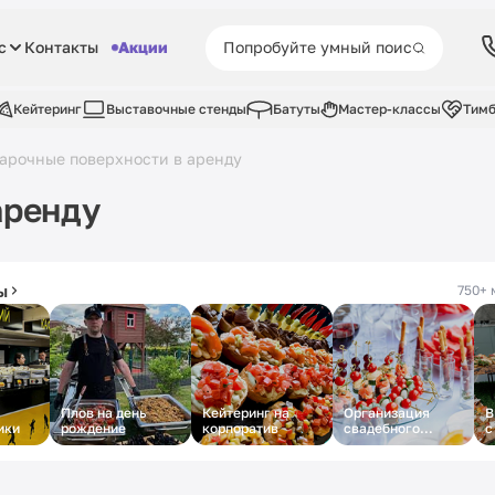
с
Контакты
Акции
Кейтеринг
Выставочные стенды
Батуты
Мастер-классы
Тимб
арочные поверхности в аренду
аренду
ы
750+ 
Плов на день
Кейтеринг на
Организация
В
ики
рождение
корпоратив
свадебного
с
кейтеринга
с