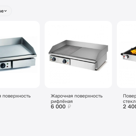
ые
 поверхность
Жарочная поверхность
Повер
рифлёная
стек
6 000
₽
2 40