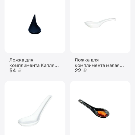
Ложка для
Ложка для
комплимента Капля
комплимента малая
54
₽
22
₽
чёрная пластик
118х30 мм
145х45 мм