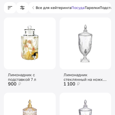
Все для кейтеринга
Посуда
Тарелки
Подстан
Лимонадник с
Лимонадник
подставкой 7 л
стеклянный на ножке
900
₽
1 100
₽
«Ананас» 5 л Н-52 см