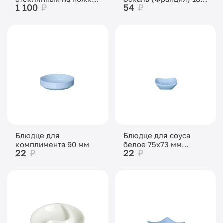
1 100
₽
54
₽
«Ромб» 5 л Н-52 см
мл D-77 H-78 мм
Блюдце для
Блюдце для соуса
комплимента 90 мм
белое 75х73 мм
22
₽
22
₽
высота 30 мм