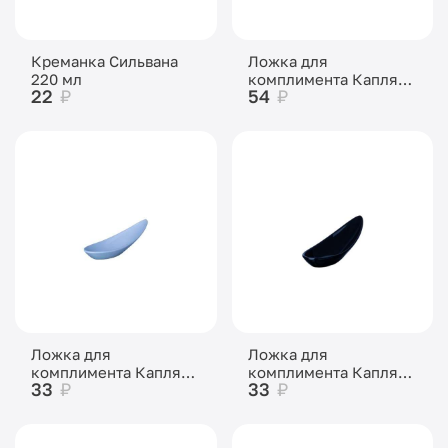
Креманка Сильвана
Ложка для
220 мл
комплимента Капля
22
₽
54
₽
белая пластик 145х45
мм
Ложка для
Ложка для
комплимента Капля
комплимента Капля
33
₽
33
₽
малая белая пластик
малая чёрная пластик
110х45 мм
110х45 мм