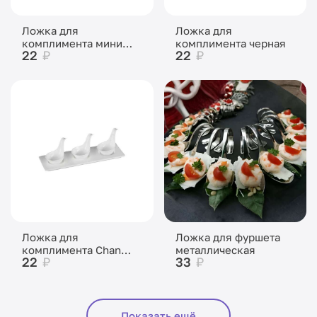
Ложка для
Ложка для
комплимента мини
комплимента черная
22
₽
22
₽
98х33 мм
Ложка для
Ложка для фуршета
комплимента Chan
металлическая
22
₽
33
₽
Wave Classic Ivory
белая
Показать ещё