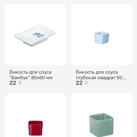
Ёмкость для соуса
Ёмкость для соуса
"Бамбук" 85х60 мм
глубокая квадрат 50
22
₽
22
₽
мл 55 мм