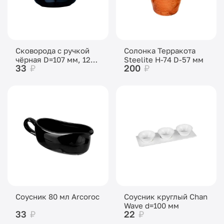
Сковорода с ручкой
Солонка Терракота
чёрная D=107 мм, 120
Steelite Н-74 D-57 мм
33
₽
200
₽
мл
Соусник 80 мл Arcoroc
Соусник круглый Chan
Wave d=100 мм
33
₽
22
₽