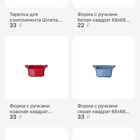
Тарелка для
Форма с ручками
комплимента Шляпа
белая квадрат 68х68
33
₽
22
₽
80 мл d-150 мм h-50
мм, 90 мл, высота 35
мм
мм
Форма с ручками
Форма с ручками
красная квадрат
серая квадрат 68х68
33
₽
33
₽
68х68 мм, 90 мл,
мм, 90 мл, высота 35
высота 35 мм
мм