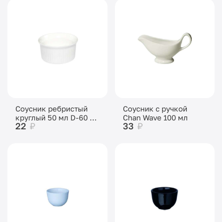
Соусник ребристый
Соусник с ручкой
круглый 50 мл D-60 H-
Chan Wave 100 мл
22
₽
33
₽
32 мм