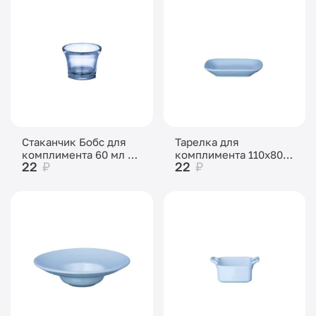
Стаканчик Бобс для
Тарелка для
комплимента 60 мл d-
комплимента 110х80
22
₽
22
₽
0 мм h-55 мм
мм h-15 мм