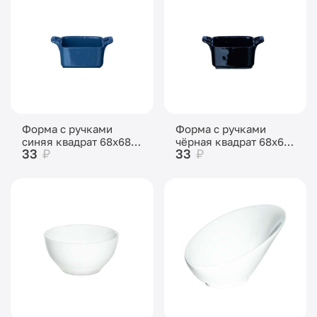
Форма с ручками
Форма с ручками
синяя квадрат 68х68
чёрная квадрат 68х68
33
₽
33
₽
мм, 90 мл, высота 35
мм, 90 мл, высота 35
мм
мм