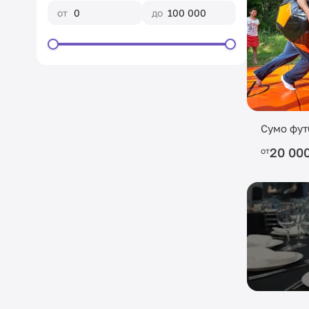
от
до
Сумо фут
20 00
от