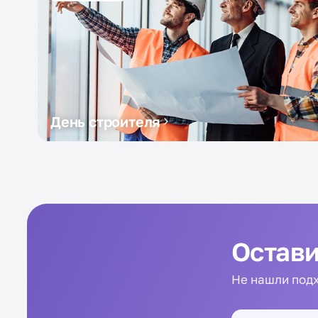
День строителя
Остави
Не нашли подх