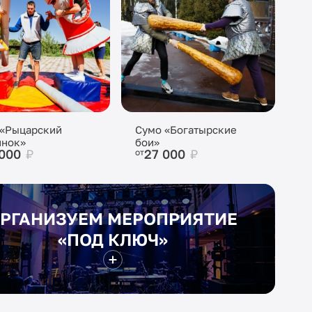
 «Рыцарский
Сумо «Богатырские
инок»
бои»
 000
₽
27 000
₽
от
РГАНИЗУЕМ МЕРОПРИЯТИЕ
«ПОД КЛЮЧ»