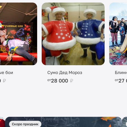
ые бои
Сумо Дед Мороз
Блин
0
₽
28 000
₽
27
от
от
Скоро праздник