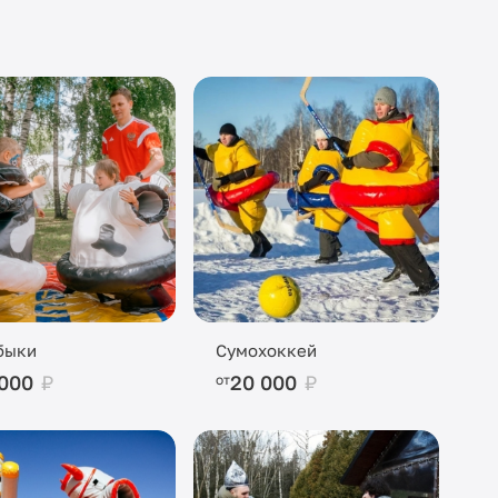
быки
Сумохоккей
 000
₽
20 000
₽
от