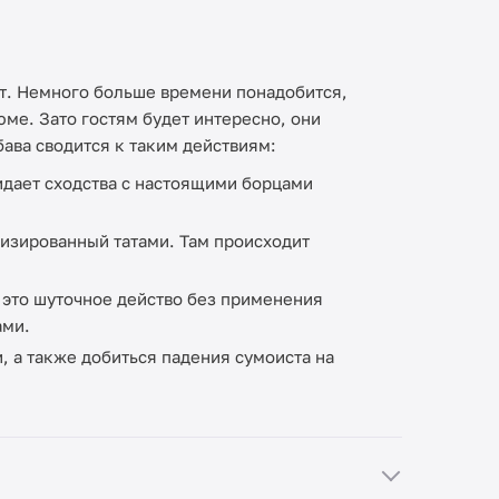
ут. Немного больше времени понадобится,
юме. Зато гостям будет интересно, они
бава сводится к таким действиям:
идает сходства с настоящими борцами
изированный татами. Там происходит
 это шуточное действо без применения
ами.
и, а также добиться падения сумоиста на