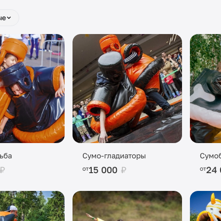
ые
ьба
Сумо-гладиаторы
Сумо
₽
15 000
₽
24
от
от