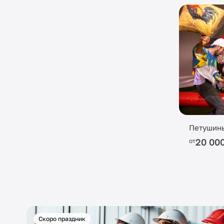
Петушин
20 00
от
Скоро праздник