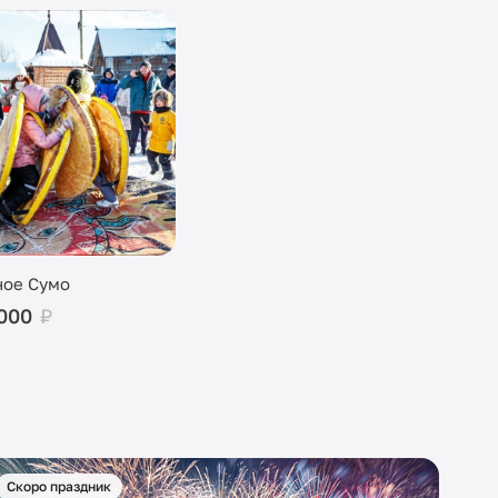
ное Сумо
 000
₽
Скоро праздник