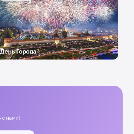
День Города
 с нами!