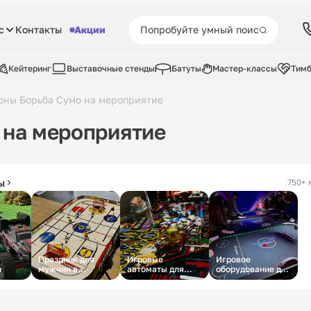
с
Контакты
Акции
Кейтеринг
Выставочные стенды
Батуты
Мастер-классы
Тимб
оны Борьба Сумо на мероприятие
 на мероприятие
ы
750+ 
Праздник для
Игровые
Игровое
й
мужчин в
автоматы для
оборудование для
торговых центрах
мужчин
промо
Москвы
мероприятия