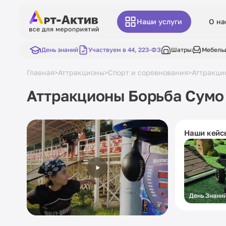
Наши услуги
О на
День знаний
Участвуем в 44, 223-ФЗ
Шатры
Мебель
Главная
Аттракционы
Спорт и соревнования
Аттракци
>
>
>
Аттракционы Борьба Сумо
Наши кейс
День Знани