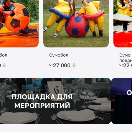
бол
Сумобол
Сумо
поед
0
₽
27 000
₽
22
от
от
О
ПЛОЩАДКА ДЛЯ
МЕРОПРИЯТИЙ