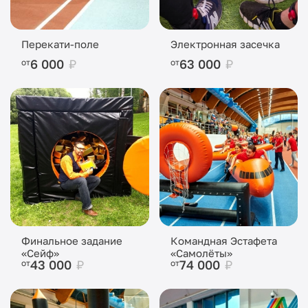
Перекати-поле
Электронная засечка
6 000
₽
63 000
₽
от
от
Финальное задание
Командная Эстафета
«Сейф»
«Самолёты»
43 000
₽
74 000
₽
от
от