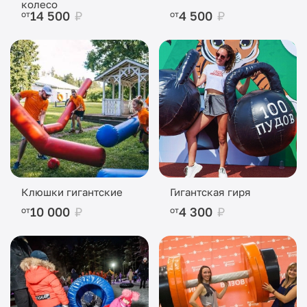
колесо
14 500
₽
4 500
₽
от
от
Клюшки гигантские
Гигантская гиря
10 000
₽
4 300
₽
от
от