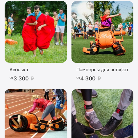
Авоська
Памперсы для эстафет
3 300
₽
4 300
₽
от
от