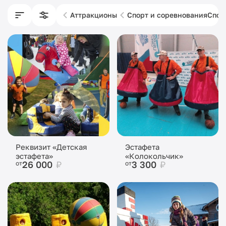
Аттракционы
Спорт и соревнования
Спор
Реквизит «Детская
Эстафета
эстафета»
«Колокольчик»
26 000
₽
3 300
₽
от
от