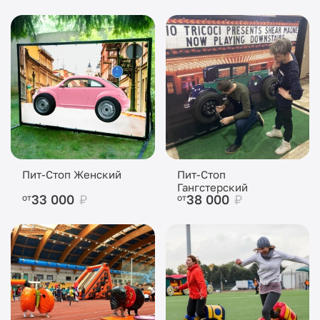
Пит-Стоп Женский
Пит-Стоп
Гангстерский
33 000
₽
38 000
₽
от
от