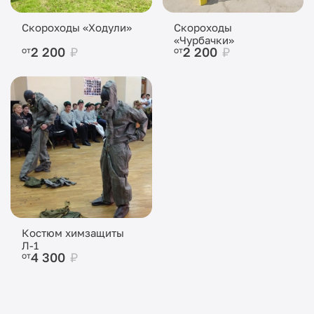
Скороходы «Ходули»
Скороходы
«Чурбачки»
2 200
₽
2 200
₽
от
от
Костюм химзащиты
Л-1
4 300
₽
от