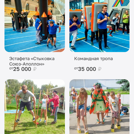
Эстафета «Стыковка
Командная тропа
Союз-Аполлон»
25 000
₽
35 000
₽
от
от