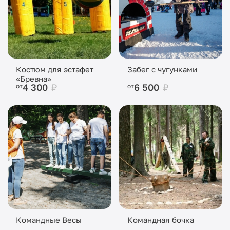
Костюм для эстафет
Забег с чугунками
«Бревна»
4 300
₽
6 500
₽
от
от
Командные Весы
Командная бочка