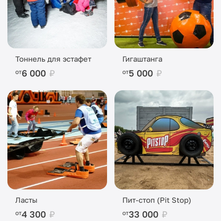
Тоннель для эстафет
Гигаштанга
6 000
₽
5 000
₽
от
от
Ласты
Пит-стоп (Pit Stop)
4 300
₽
33 000
₽
от
от