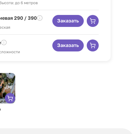
 Высота: до 6 метров
евая 290 / 390
Заказать
еская
е
Заказать
 сложности
р