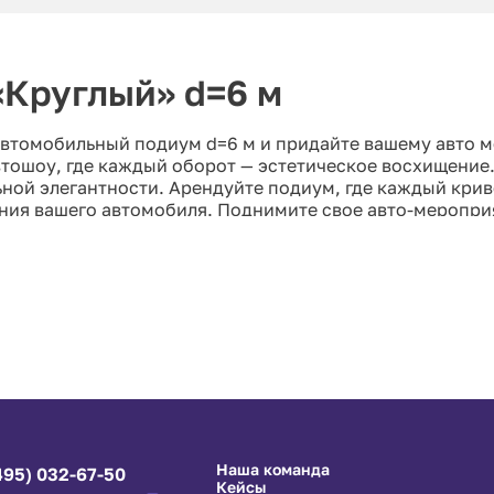
Круглый» d=6 м
автомобильный подиум d=6 м и придайте вашему авто 
автошоу, где каждый оборот — эстетическое восхищение
ьной элегантности. Арендуйте подиум, где каждый кри
ния вашего автомобиля. Поднимите свое авто-меропри
ость соединяются, чтобы создать неповторимый автомо
Наша команда
495) 032-67-50
Кейсы