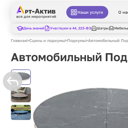
Наши услуги
О на
День знаний
Участвуем в 44, 223-ФЗ
Шатры
Мебель
Главная
>
Сцены и подиумы
>
Подиумы
>
Автомобильный Под
Автомобильный Под