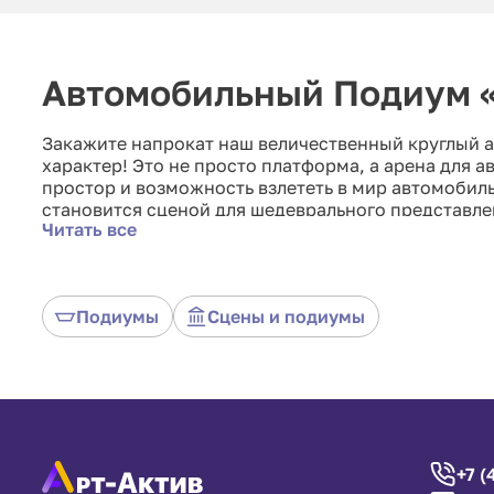
Автомобильный Подиум «
Закажите напрокат наш величественный круглый 
характер! Это не просто платформа, а арена для 
простор и возможность взлететь в мир автомобил
становится сценой для шедеврального представле
Читать все
круглым подиумом d=6 м, где стиль и внушительн
Подиумы
Сцены и подиумы
+7 (