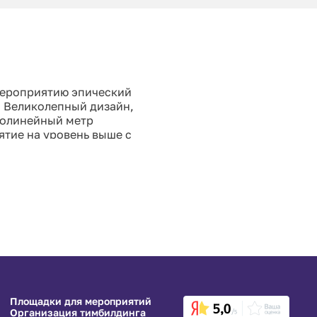
мероприятию эпический
. Великолепный дизайн,
волинейный метр
ятие на уровень выше с
бильный опыт.
Площадки для мероприятий
Организация тимбилдинга