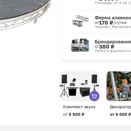
Площадь: от 4 м2 |
Ферма алюмини
170 ₽
от
/сутки
Чёрная / Металлич
Брендировани
380 ₽
от
Любого формата и
Комплект звука
Декорато
от
5 500 ₽
от 9 000 ₽