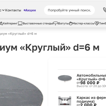
с
Контакты
Акции
Кейтеринг
Выставочные стенды
Батуты
Мастер-классы
Тимб
иум «Круглый» d=6 м
иум «Круглый» d=6 м
Автомобильны
«Круглый» d=6
98 000 ₽
от
Высота: от 20 до 10
Каркас из ферм
подиума)
2 000 ₽
от