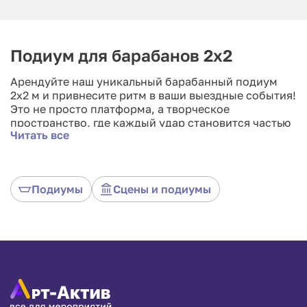
Подиум для барабанов 2x2
Арендуйте наш уникальный барабанный подиум
2x2 м и привнесите ритм в ваши выездные события!
Это не просто платформа, а творческое
пространство, где каждый удар становится частью
Читать все
музыкального искусства. Лёгкость аренды,
компактный дизайн и гармония звуков создают
идеальное место для экспрессивных выступлений.
Арендуйте подиум, где каждый барабан — не
Подиумы
Сцены и подиумы
только инструмент, но и воплощение энергии.
Поднимите своё музыкальное событие на новый
уровень с барабанным подиумом 2x2, где ритм,
стиль и аудиовизуальный опыт соединяются в
потрясающем симбиозе.