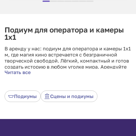
Подиум для оператора и камеры
1x1
В аренду у нас: подиум для оператора и камеры 1x1
м, где магия кино встречается с безграничной
творческой свободой. Лёгкий, компактный и готов
создать историю в любом уголке мира. Арендуйте
Читать все
уникальный опыт съемки, где каждый кадр — это
кисть, а каждое событие — кинематографическая
одиссея. Поднимите стандарт с подиумом 1x1, где
профессионализм и вдохновение соединяются,
Подиумы
Сцены и подиумы
чтобы придать вашим съемкам неповторимый
оттенок.