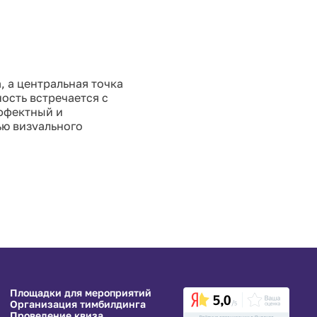
, а центральная точка
ость встречается с
эффектный и
ью визуального
ент — это шедевр в
Площадки для мероприятий
Организация тимбилдинга
Проведение квиза