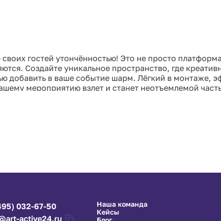
 своих гостей утончённостью! Это не просто платформа
яются. Создайте уникальное пространство, где креативн
ю добавить в ваше событие шарм. Лёгкий в монтаже, 
ашему мероприятию взлет и станет неотъемлемой част
ый уровень с круглым подиумом d=2 м, где каждый мом
Наша команда
495) 032-67-50
Кейсы
@art-active24.ru
Блог