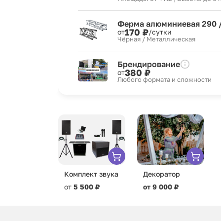
Ферма алюминиевая 290 
170 ₽
от
/сутки
Чёрная / Металлическая
Брендирование
380 ₽
от
Любого формата и сложности
Комплект звука
Декоратор
от
5 500 ₽
от 9 000 ₽