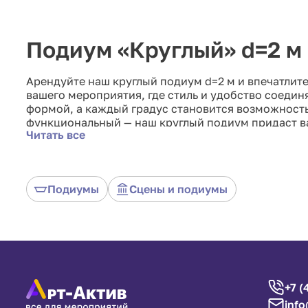
Подиум «Круглый» d=2 м
Арендуйте наш круглый подиум d=2 м и впечатлите
вашего мероприятия, где стиль и удобство соедин
формой, а каждый градус становится возможность
функциональный — наш круглый подиум придаст в
Читать все
великолепия. Поднимите свое мероприятие на нов
оформлении и уюте.
Подиумы
Сцены и подиумы
+7 (
info