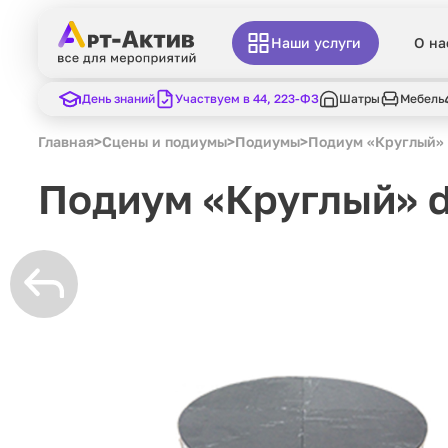
Наши услуги
О на
День знаний
Участвуем в 44, 223-ФЗ
Шатры
Мебель
Главная
>
Сцены и подиумы
>
Подиумы
>
Подиум «Круглый» 
Подиум «Круглый» d