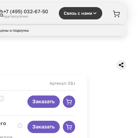
+7 (495) 032-67-50
Связь с нами
круглосуточно
цены и подиумы
Артикул: E8J
Заказать
ого
Заказать
 метров