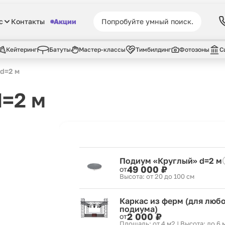
с
Контакты
Акции
Кейтеринг
Батуты
Мастер-классы
Тимбилдинг
Фотозоны
С
d=2 м
=2 м
Подиум «Круглый» d=2 м
49 000 ₽
от
Высота: от 20 до 100 см
Каркас из ферм (для люб
подиума)
2 000 ₽
от
Площадь: от 4 м2 | Высота: до 6