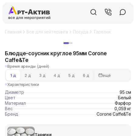
Главная
Все для кейтеринга
Посуда
Тарелки
Блюдце-с
Хит
Блюдце-соусник круглое 95мм Corone
Caffe&Te
Время аренды (дней)
ещё
1 д
2 д
3 д
4 д
5 д
6 д
Характеристики
Диаметр
95 см
Цвет
Белый
Материал
Фарфор
Вес
0,059 кг
Бренд
Corone Caffe&Te
Тарелки