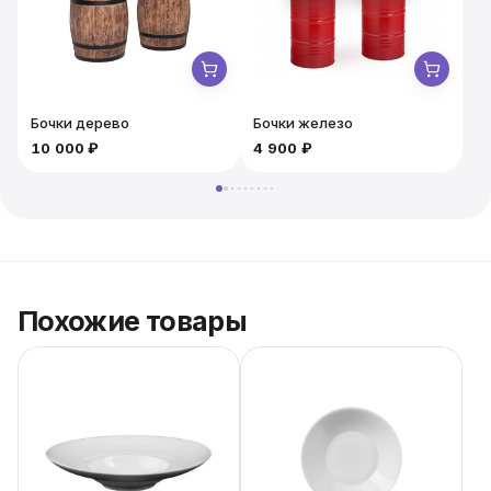
Арендуйте Chan Wave Classic и забудьте о мелочах!
Бочки дерево
Бочки железо
10 000 ₽
4 900 ₽
5
Похожие товары