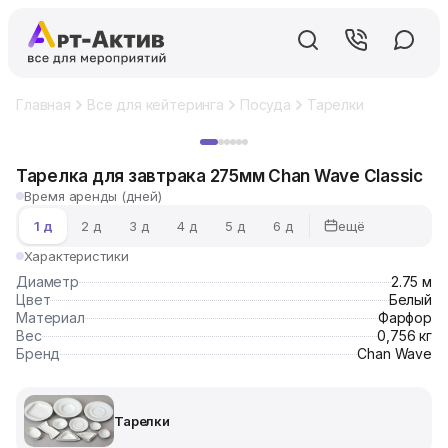
Главная
Все для кейтеринга
Посуда
Тарелки
Тарелка д
Хит
Тарелка для завтрака 275мм Chan Wave Classic
Время аренды (дней)
ещё
1 д
2 д
3 д
4 д
5 д
6 д
Характеристики
Диаметр
2.75 м
Цвет
Белый
Материал
Фарфор
Вес
0,756 кг
Бренд
Chan Wave
Тарелки