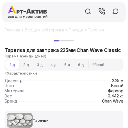
Главная
Все для кейтеринга
Посуда
Тарелки
Тарелка д
Хит
Тарелка для завтрака 225мм Chan Wave Classic
Время аренды (дней)
ещё
1 д
2 д
3 д
4 д
5 д
6 д
Характеристики
Диаметр
2.25 м
Цвет
Белый
Материал
Фарфор
Вес
0,442 кг
Бренд
Chan Wave
Тарелки