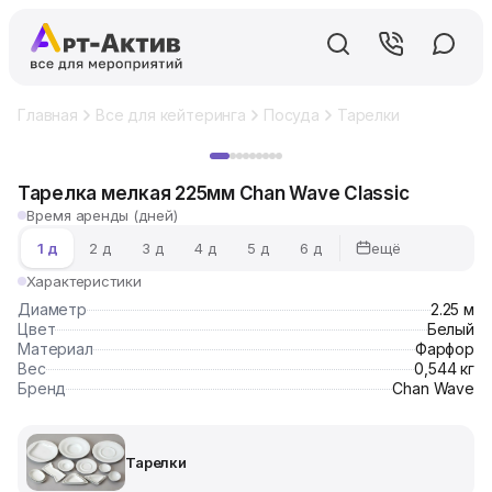
Главная
Все для кейтеринга
Посуда
Тарелки
Тарелка м
Хит
Тарелка мелкая 225мм Chan Wave Classic
Время аренды (дней)
ещё
1 д
2 д
3 д
4 д
5 д
6 д
Характеристики
Диаметр
2.25 м
Цвет
Белый
Материал
Фарфор
Вес
0,544 кг
Бренд
Chan Wave
Тарелки