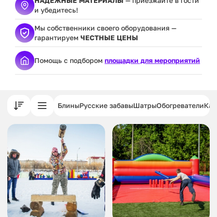
НАДЕЖНЫЕ МАТЕРИАЛЫ
— приезжайте в гости
и убедитесь!
Мы собственники своего оборудования —
гарантируем
ЧЕСТНЫЕ ЦЕНЫ
Помощь с подбором
площадки для мероприятий
Блины
Русские забавы
Шатры
Обогреватели
Кар