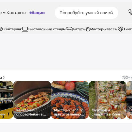
с
Контакты
Акции
Кейтеринг
Выставочные стенды
Батуты
Мастер-классы
Тимб
ы
750+ 
Кейтеринг
Мастер-класс по
Фудтрак и
С
ики
спортсменам в
приготовлению
сладости в Клин
н
Лужниках
плова