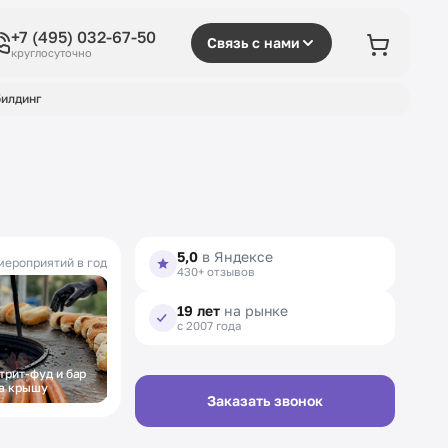
+7 (495) 032-67-50
Связь с нами
круглосуточно
илдинг
5,0
в Яндексе
мероприятий в год
430+ отзывов
19 лет
на рынке
с 2007 года
трит-фуд и бар
Фуршет на
а крышу
открытие
Заказать звонок
выставки в музее