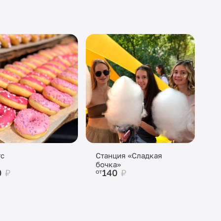
с
Станция «Сладкая
бочка»
0
₽
140
₽
от