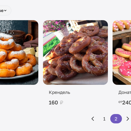
ые
Крендель
Донат
160
₽
24
от
1
2