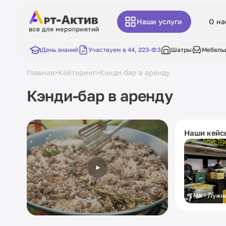
Наши услуги
О на
День знаний
Участвуем в 44, 223-ФЗ
Шатры
Мебель
Главная
Кейтеринг
Кэнди-бар в аренду
>
>
Кэнди-бар в аренду
Наши кейс
ТМХ - Лужн