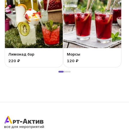
Лимонад бар
Морсы
220 ₽
120 ₽
1