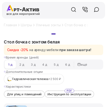
Главная
Шатры
Уличные зонты
Стол бочка с зонтом бел
Хит
Стол бочка с зонтом белая
Скидка -20%
на аренду мебели
при заказа шатра!
Время аренды (дней)
ещё
1 д
2 д
3 д
4 д
5 д
6 д
Дополнительные опции
Гидравлическая тележка
+2 500 ₽
Характеристики
PDF
Для улиц и помещений
Инструкция по эксплуатации