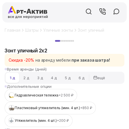
Главная
Шатры
Уличные зонты
Зонт уличный 2x2
Хит
Зонт уличный 2x2
Скидка -20%
на аренду мебели
при заказа шатра!
Время аренды (дней)
ещё
1 д
2 д
3 д
4 д
5 д
6 д
Дополнительные опции
Гидравлическая тележка
+2 500 ₽
Пластиковый утяжелитель (мин. 4 шт.)
+850 ₽
Утяжелитель (мин. 4 шт.)
+200 ₽