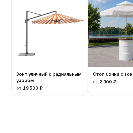
Зонт уличный с радиальным
Стол бочка с зо
узором
от
2 000 ₽
от
19 500 ₽