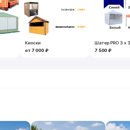
Киоски
Шатер PRO 3 х 
от
7 000 ₽
7 500 ₽