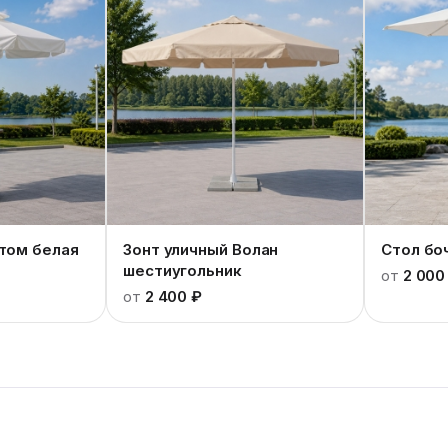
нтом белая
Зонт уличный Волан
Стол бо
шестиугольник
от
2 000
от
2 400 ₽