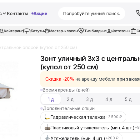
с
Контакты
Акции
Кейтеринг
Батуты
Мастер-классы
Тимбилдинг
Фотозоны
С
нтральной опорой (купол от 250 см)
Зонт уличный 3x3 с централь
(купол от 250 см)
Скидка -20%
на аренду мебели
при заказ
Время аренды (дней)
1 д
2 д
3 д
4 д
5 д
Дополнительные опции
Гидравлическая тележка
+2 500 ₽
Пластиковый утяжелитель (мин. 4 шт.)
+8
Утяжелитель (мин. 4 шт.)
+200 ₽