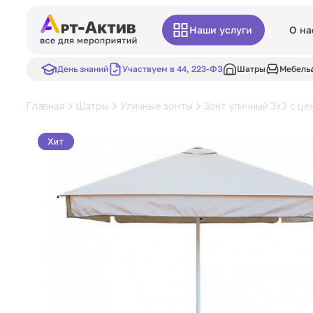
Наши услуги
О на
День знаний
Участвуем в 44, 223-ФЗ
Шатры
Мебель
Главная
Шатры
Уличные зонты
Зонт уличный 3x3 с це
Хит