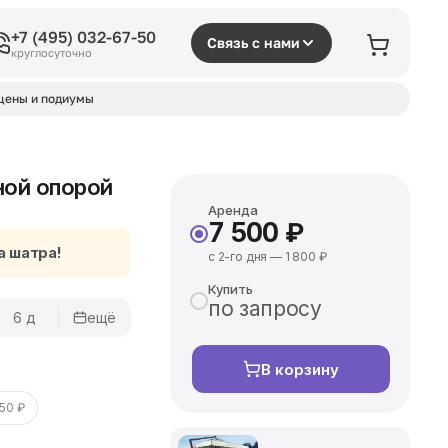
+7 (495) 032-67-50
Связь с нами
круглосуточно
цены и подиумы
ной опорой
Аренда
7 500 ₽
а шатра!
с 2-го дня — 1 800 ₽
Купить
по запросу
6 д
ещё
В корзину
50 ₽