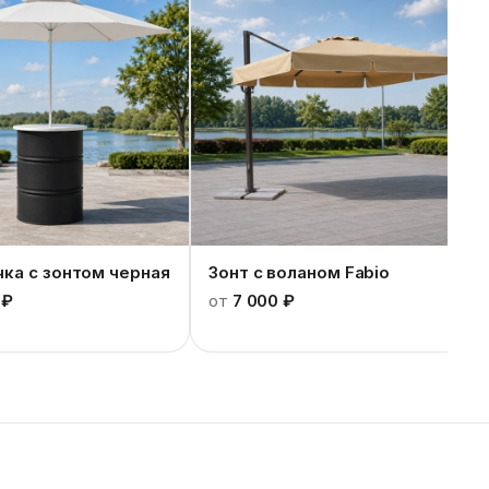
чка с зонтом черная
Зонт с воланом Fabio
 ₽
от
7 000 ₽