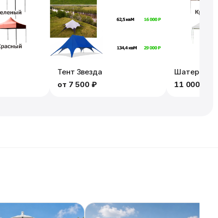
3
Тент Звезда
Шатер PRO 3
от
7 500 ₽
11 000 ₽