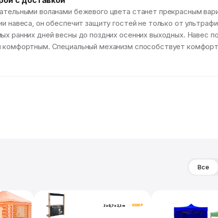
рой с доставкой
кательными воланами бежевого цвета станет прекрасным вари
и навеса, он обеспечит защиту гостей не только от ультрафи
ых ранних дней весны до поздних осенних выходных. Навес п
и комфортным. Специальный механизм способствует комфорту
Все