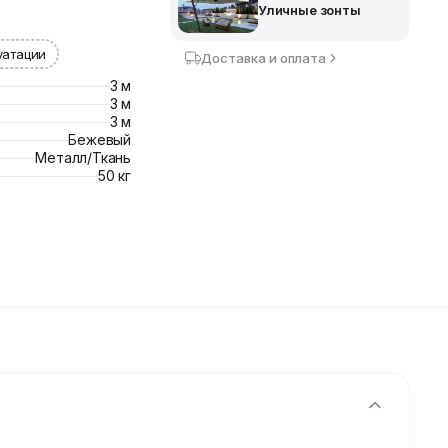
Уличные зонты
уатации
Доставка и оплата
3 м
3 м
3 м
Бежевый
Металл/Ткань
50 кг