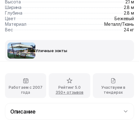
Высота
2.1 м
Ширина
2.8 м
Глубина
2.8 м
Цвет
Бежевый
Материал
Металл/Ткань
Вес
24 кг
Уличные зонты
Работаем с 2007
Рейтинг 5.0
Участвуем в
года
350+ отзывов
тендерах
Описание
Прокат уличного зонта Лайт с доставкой
В хорошую погоду так и хочется больше времени
проводить на свежем воздухе. Между тем, погода