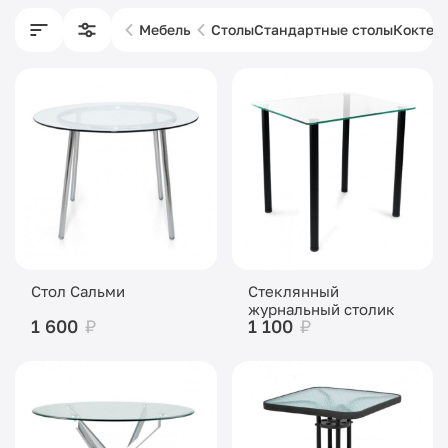
Мебель
Столы
Стандартные столы
Коктей
Стол Сальми
Стеклянный
журнальный столик
1 600
₽
1 100
₽