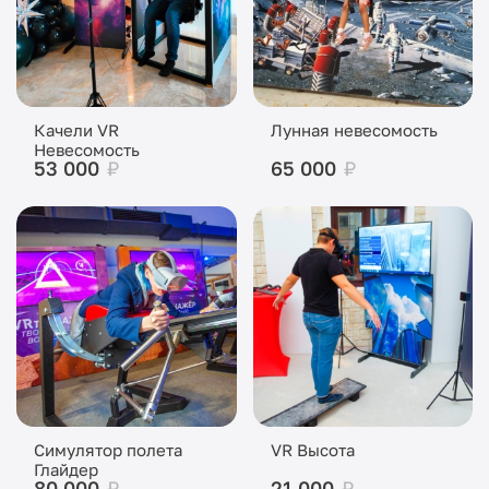
Качели VR
Лунная невесомость
Невесомость
53 000
₽
65 000
₽
Симулятор полета
VR Высота
Глайдер
80 000
₽
21 000
₽