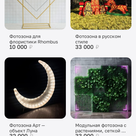
Фотозона для
Фотозона в русском
флористики Rhombus
стиле
10 000
₽
33 000
₽
Фотозона Арт —
Модульная фотозона с
объект Луна
растениями, сеткой и
32 000
₽
33 000
₽
неоном