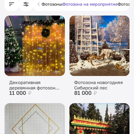
Фотозоны
Фотозона на мероприятие
Фотозо
Декоративная
Фотозона новогодняя
деревянная фотозона
Сибирский лес
11 000
₽
81 000
₽
с новогодними
элементами