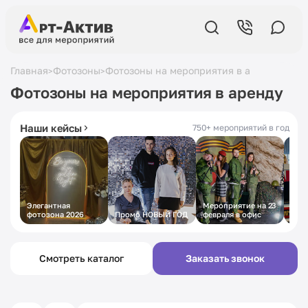
Главная
Фотозоны
Фотозоны на мероприятия в аренду
>
>
5,0
в Яндексе
19 лет
на рынке
Фотозоны на мероприятия в аренду
430+ отзывов
с 2007 года
Наши кейсы
750+ мероприятий в год
Элегантная
Мероприятие на 23
Пра
фотозона 2026
Промо НОВЫЙ ГОД
февраля в офис
муж
стил
Смотреть каталог
Заказать звонок