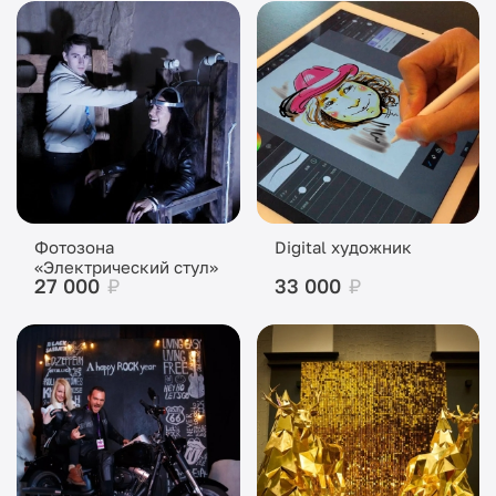
Фотозона
Digital художник
«Электрический стул»
27 000
₽
33 000
₽