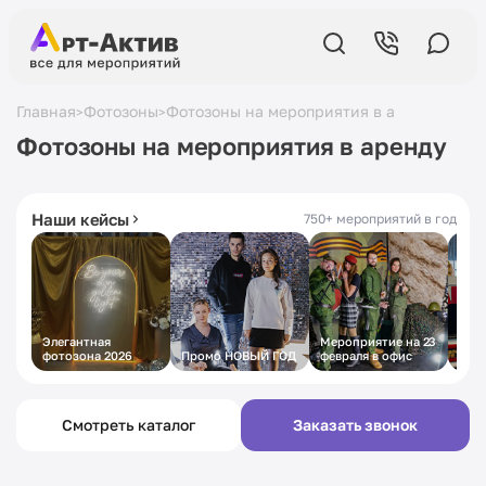
Главная
Фотозоны
Фотозоны на мероприятия в аренду
>
>
Фотозоны на мероприятия в аренду
5,0
в Яндексе
19 лет
на рынке
430+ отзывов
с 2007 года
Наши кейсы
750+ мероприятий в год
Элегантная
Мероприятие на 23
Пра
фотозона 2026
Промо НОВЫЙ ГОД
февраля в офис
муж
стил
Смотреть каталог
Заказать звонок