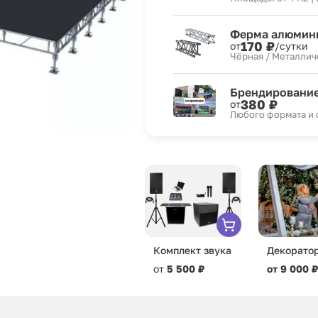
Ферма алюмини
170 ₽
от
/сутки
Чёрная / Металлич
Брендировани
380 ₽
от
Любого формата и
Комплект звука
Декорато
от
5 500 ₽
от 9 000 ₽