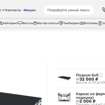
с
Контакты
Акции
Кейтеринг
Батуты
Мастер-классы
Тимбилдинг
Фотозоны
С
Подиум 6x5
32 000 ₽
от
Высота: от 20 до 10
Каркас из ферм
подиума)
2 000 ₽
от
Площадь: от 4 м2 |