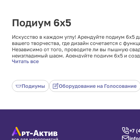
Подиум 6x5
Искусство в каждом углу! Арендуйте подиум 6x5 д
вашего творчества, где дизайн сочетается с функ
Независимо от того, проводите ли вы пышную св
неизгладимый шарм. Арендуйте подиум 6x5 и созд
Читать все
элегантностью.
Подиумы
Оборудование на Голосование
+7 (
info