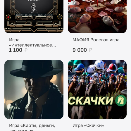
Игра
МАФИЯ Ролевая игра
«Интеллектуальное
1 100
₽
9 000
₽
казино»
Игра «Карты, деньги,
Игра «Скачки»
две семьи»