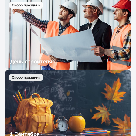
Скоро праздник
День строителя
Скоро праздник
1 Сентября