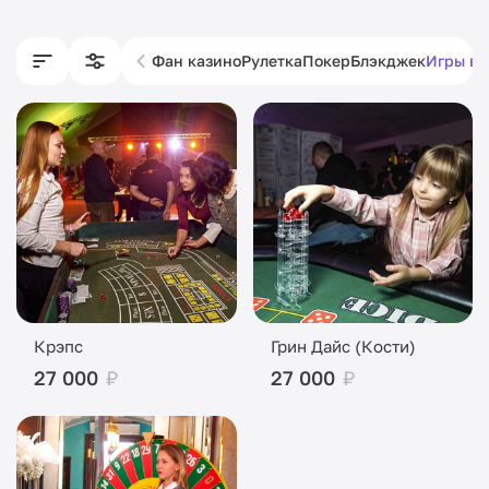
Фан казино
Рулетка
Покер
Блэкджек
Игры в 
Крэпс
Грин Дайс (Кости)
27 000
₽
27 000
₽