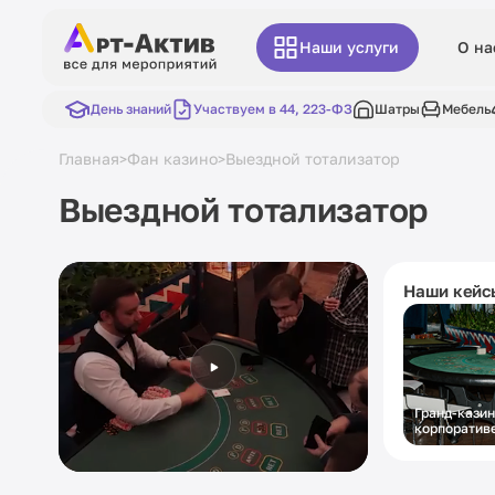
Наши услуги
О на
День знаний
Участвуем в 44, 223-ФЗ
Шатры
Мебель
Главная
Фан казино
Выездной тотализатор
>
>
Выездной тотализатор
Наши кейс
Гранд-казин
корпоратив