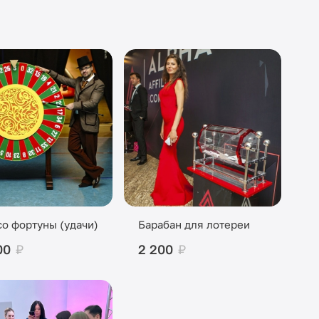
о фортуны (удачи)
Барабан для лотереи
00
₽
2 200
₽