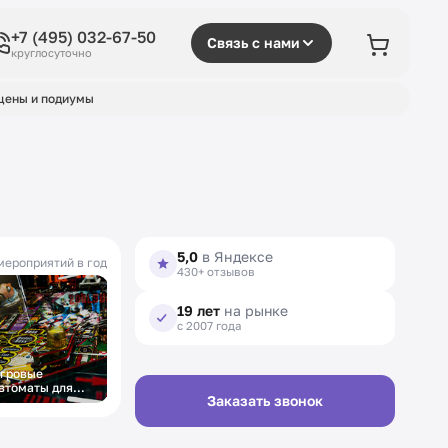
+7 (495) 032-67-50
Связь с нами
круглосуточно
цены и подиумы
5,0
в Яндексе
мероприятий в год
430+ отзывов
19 лет
на рынке
с 2007 года
гровые
втоматы для
Мясное казино
Заказать звонок
ужчин