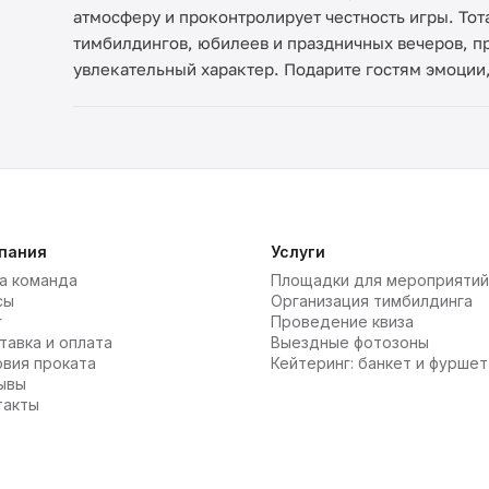
атмосферу и проконтролирует честность игры. Тот
тимбилдингов, юбилеев и праздничных вечеров, 
увлекательный характер. Подарите гостям эмоции,
пания
Услуги
а команда
Площадки для мероприятий
сы
Организация тимбилдинга
г
Проведение квиза
тавка и оплата
Выездные фотозоны
овия проката
Кейтеринг: банкет и фуршет
ывы
такты