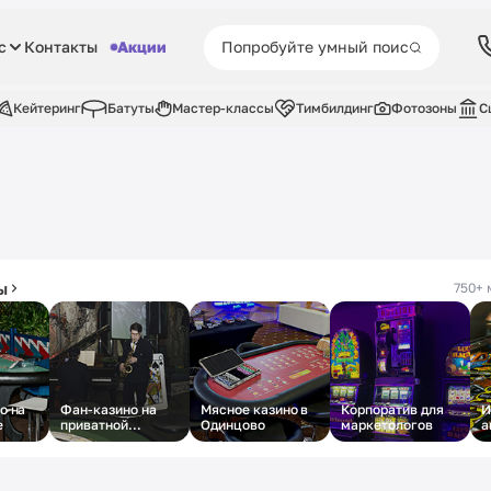
с
Контакты
Акции
Кейтеринг
Батуты
Мастер-классы
Тимбилдинг
Фотозоны
С
ы
750+ 
о на
Фан-казино на
Мясное казино в
Корпоратив для
И
е
приватной
Одинцово
маркетологов
а
вечеринке на
м
Маросейке