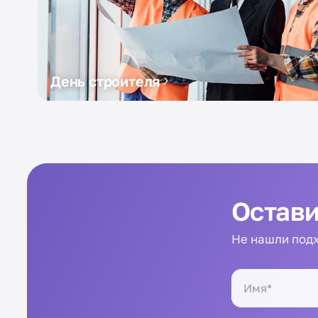
День строителя
Остави
Не нашли подх