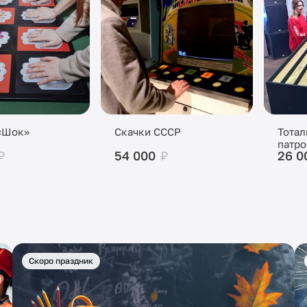
«Шок»
Скачки СССР
Тотал
патро
₽
54 000
₽
26 0
Скоро праздник