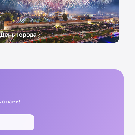
День Города
 с нами!