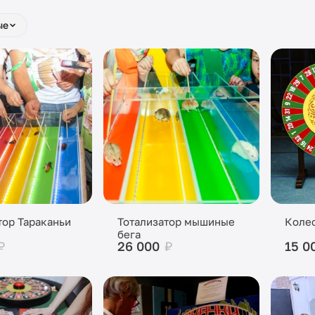
ые
тор Тараканьи
Тотализатор мышиные
Колес
бега
₽
26 000
₽
15 0