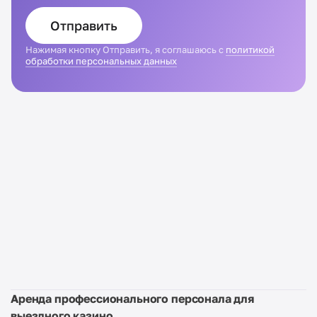
Отправить
Нажимая кнопку Отправить, я соглашаюсь с
политикой
обработки персональных данных
Аренда профессионального персонала для
выездного казино