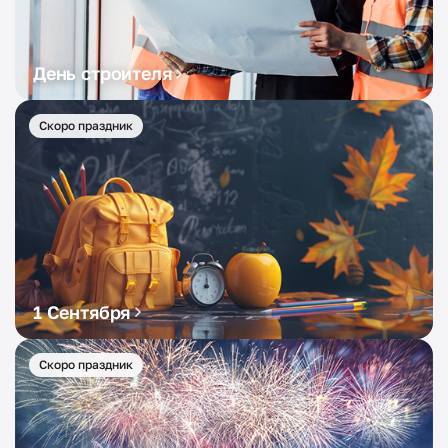
День строителя
Скоро праздник
1 Сентября
Скоро праздник