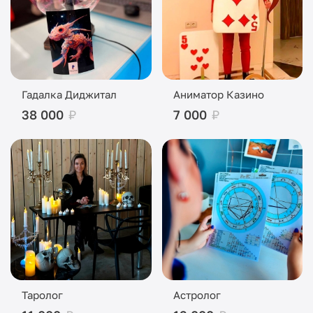
Гадалка Диджитал
Аниматор Казино
38 000
₽
7 000
₽
Таролог
Астролог