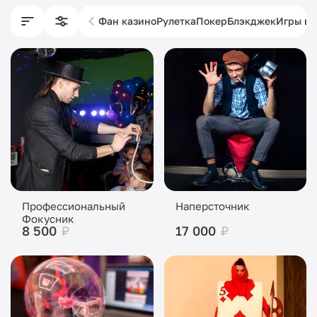
Фан казино
Рулетка
Покер
Блэкджек
Игры в 
Профессиональный
Наперсточник
Фокусник
8 500
₽
17 000
₽