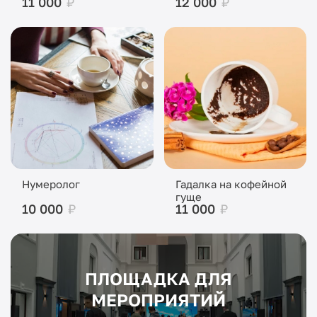
11 000
₽
12 000
₽
Нумеролог
Гадалка на кофейной
гуще
10 000
₽
11 000
₽
ПЛОЩАДКА ДЛЯ
МЕРОПРИЯТИЙ