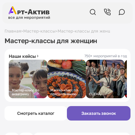
Главная
Мастер-классы
Мастер-классы для женщин
>
>
5,0
в Яндексе
19 лет
на рынке
Мастер-классы для женщин
430+ отзывов
с 2007 года
Наши кейсы
750+ мероприятий в год
Мастер-класс по
Мастер-класс по
Мас
аквагриму
приготовлению
СЦЕНА
маст
плова
Смотреть каталог
Заказать звонок