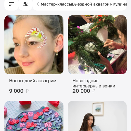
Мастер-классы
Выездной аквагрим
Кулинар
Новогодний аквагрим
Новогодние
интерьерные венки
9 000
₽
20 000
₽