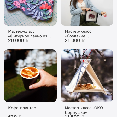
Мастер-класс
Мастер-класс
«Фигурное панно из
«Создание
20 000
₽
21 000
₽
полимерной глины»
декоративного панно»
Кофе-принтер
Мастер-класс «ЭКО-
Кормушка»
630
₽
11 500
₽