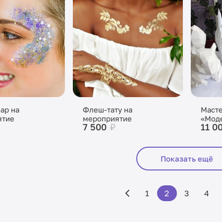
бар на
Флеш-тату на
Масте
ятие
мероприятие
«Мод
7 500
₽
11 0
бумаг
Показать ещё
1
2
3
4