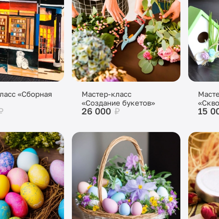
ласс «Сборная
Мастер-класс
Масте
«Создание букетов»
«Скв
₽
26 000
₽
15 0
Пасх