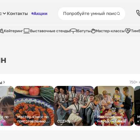
с
Контакты
Акции
Кейтеринг
Выставочные стенды
Батуты
Мастер-классы
Тимб
ин
ы
750+ 
сс по
Мастер-класс по
Масленичные
М
приготовлению
СЦЕНА
мастер-классы
«
плова
ж