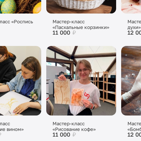
ласс «Роспись
Мастер-класс
Масте
«Пасхальные корзинки»
духи»
11 000
₽
12 0
ласс
Мастер-класс
Масте
ие вином»
«Рисование кофе»
«Бомб
₽
11 000
₽
12 0