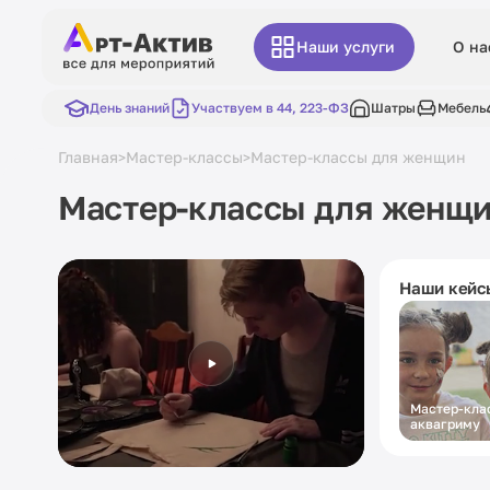
Наши услуги
О на
День знаний
Участвуем в 44, 223-ФЗ
Шатры
Мебель
Главная
Мастер-классы
Мастер-классы для женщин
>
>
Мастер-классы для женщ
Наши кейс
Мастер-кла
аквагриму