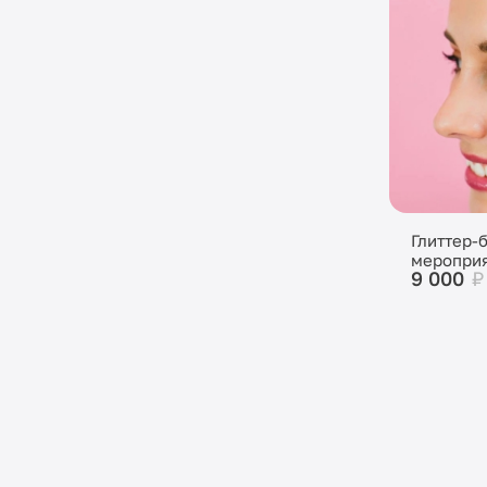
Глиттер-
меропри
9 000
₽