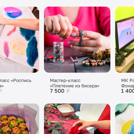
ласс «Роспись
Мастер-класс
МК Ро
в»
«Плетение из бисера»
Фона
₽
7 500
₽
1 40