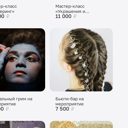
р-класс
Мастер-класс
еринг»
«Украшения и
00
₽
11 000
₽
бижутерия»
альный грим на
Бьюти-бар на
приятие
мероприятие
00
₽
7 500
₽