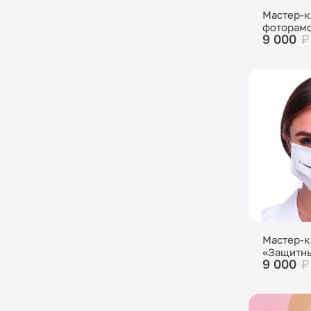
Мастер-к
фоторам
9 000
₽
Мастер-к
«Защитн
9 000
₽