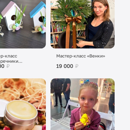
р-класс
Мастер-класс «Венки»
оречники
00
₽
19 000
₽
альные»