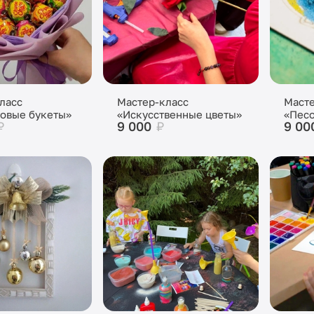
ласс
Мастер-класс
Масте
овые букеты»
«Искусственные цветы»
«Песо
₽
9 000
₽
9 00