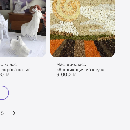
р класс
Мастер-класс
елирование из
«Аппликация из круп»
00
₽
9 000
₽
и»
5