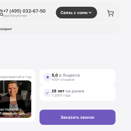
+7 (495) 032-67-50
Связь с нами
круглосуточно
илдинг
5,0
в Яндексе
мероприятий в год
430+ отзывов
19 лет
на рынке
с 2007 года
астер-класс
Топиарий» для
Заказать звонок
енщин