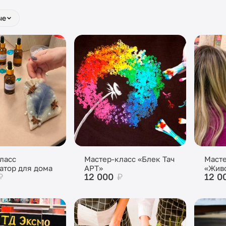
ые
ласс
Мастер-класс «Блек Тач
Масте
атор для дома
АРТ»
«Живо
₽
12 000
₽
12 0