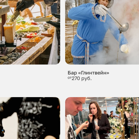
Бар «Глинтвейн»
от
270 руб.