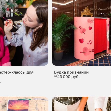
астер-классы для
Будка признаний
от
43 000 руб.
.