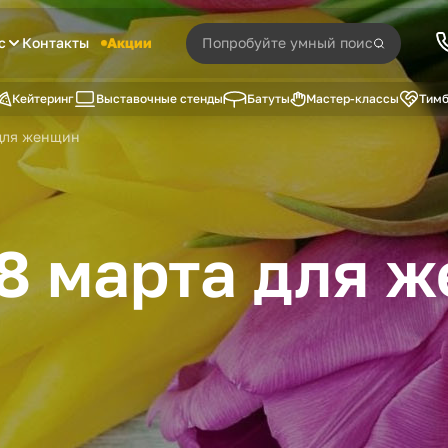
с
Контакты
Акции
Кейтеринг
Выставочные стенды
Батуты
Мастер-классы
Тимб
 для женщин
8 марта для 