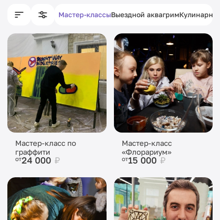
Мастер-классы
Выездной аквагрим
Кулинарны
Мастер-класс по
Мастер-класс
граффити
«Флорариум»
24 000
₽
15 000
₽
от
от