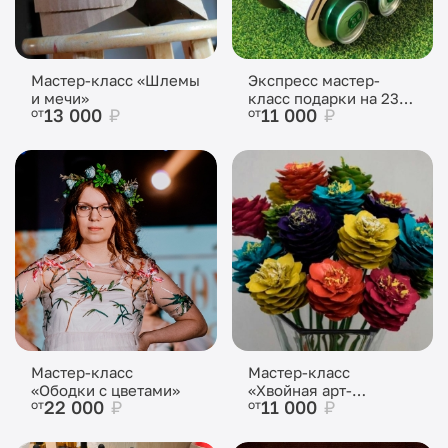
Мастер-класс «Шлемы
Экспресс мастер-
и мечи»
класс подарки на 23
13 000
₽
11 000
₽
от
от
февраля
Мастер-класс
Мастер-класс
«Ободки с цветами»
«Хвойная арт-
22 000
₽
11 000
₽
от
от
терапия»