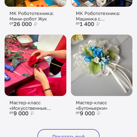
МК Робототехника:
МК Робототехника:
Мини-робот Жук
Машинка с
26 000
₽
1 400
₽
от
от
пропеллером
Мастер-класс
Мастер-класс
«Искусственные
«Бутоньерки»
9 000
₽
9 000
₽
от
от
цветы»
Показать ещё