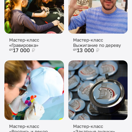
Мастер-класс
Мастер-класс
«Гравировка»
Выжигание по дереву
17 000
₽
13 000
₽
от
от
Мастер-класс
Мастер-класс
«Роспись и декор
«Закатные значки»