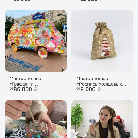
Мастер-класс
Мастер-класс
«Граффити
«Роспись холщовых
86 000
₽
9 000
₽
от
от
автомобиль»
мешочков»