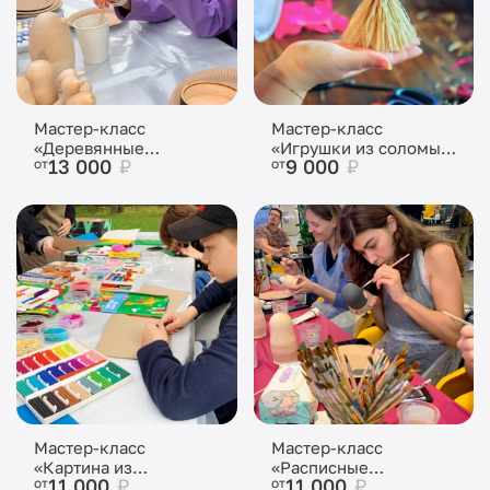
Мастер-класс
Мастер-класс
«Деревянные
«Игрушки из соломы
13 000
₽
9 000
₽
от
от
игрушки»
(лыка)»
Мастер-класс
Мастер-класс
«Картина из
«Расписные
11 000
₽
11 000
₽
от
от
пластилина»
матрешки»