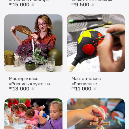
15 000
₽
9 500
₽
от
от
головных уборов»
Мастер-класс
Мастер-класс
«Роспись кружек и
«Расписные
13 000
₽
11 000
₽
от
от
фляжек»
деревянные ложки»