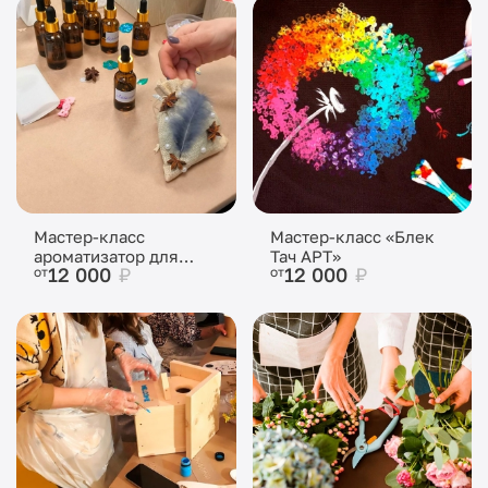
Мастер-класс
Мастер-класс «Блек
ароматизатор для
Тач АРТ»
12 000
₽
12 000
₽
от
от
дома