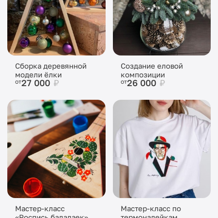
Сборка деревянной
Создание еловой
модели ёлки
композиции
27 000
₽
26 000
₽
от
от
Мастер-класс
Мастер-класс по
«Роспись балалаек»
термоналейкам