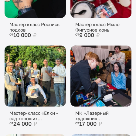
Мастер класс Роспись
Мастер класс Мыло
подков
Фигурное конь
10 000
₽
9 000
₽
от
от
Мастер-класс «Ёлки -
МК «Лазерный
сад хороших
художник
24 000
₽
17 000
₽
от
от
привычек»
Новогодний»