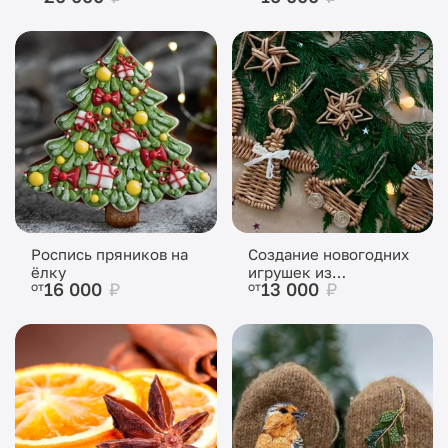
Роспись пряников на
Создание новогодних
ёлку
игрушек из
16 000
₽
13 000
₽
от
от
натуральных
материалов