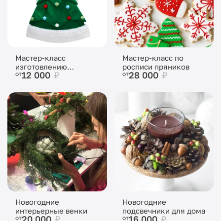
Мастер-класс
Мастер-класс по
изготовлению
росписи пряников
12 000
₽
28 000
₽
от
от
головных уборов
Новогодние
Новогодние
интерьерные венки
подсвечники для дома
20 000
₽
16 000
₽
от
от