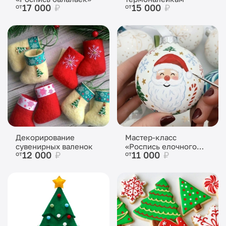
17 000
₽
15 000
₽
от
от
Декорирование
Мастер-класс
сувенирных валенок
«Роспись елочного
12 000
₽
11 000
₽
от
от
шара»