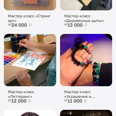
Мастер-класс «Стринг
Мастер-класс
арт»
«Деревянные щиты»
24 000
₽
13 000
₽
от
от
Мастер-класс
Мастер-класс
«Леттеринг»
«Украшения и
12 000
₽
11 000
₽
от
от
бижутерия»