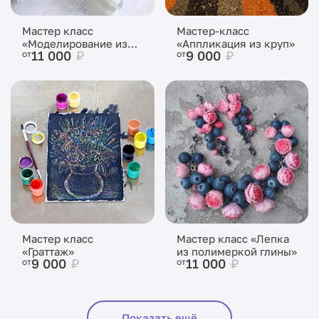
Мастер класс
Мастер-класс
«Моделирование из
«Аппликация из круп»
11 000
₽
9 000
₽
от
от
бумаги»
Мастер класс
Мастер класс «Лепка
«Граттаж»
из полимеркой глины»
9 000
₽
11 000
₽
от
от
Показать ещё