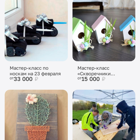
Мастер-класс по
Мастер-класс
носкам на 23 февраля
«Скворечники
33 000
₽
15 000
₽
от
от
Пасхальные»