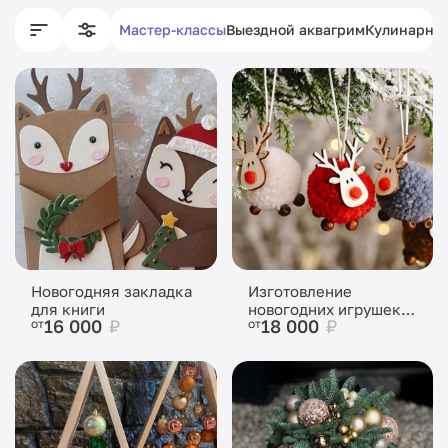
Мастер-классы
Выездной аквагрим
Кулинарны
Новогодняя закладка
Изготовление
для книги
новогодних игрушек
16 000
₽
18 000
₽
от
от
из помпонов