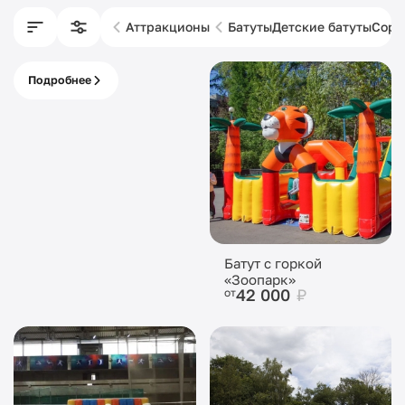
Аттракционы
Батуты
Детские батуты
Соре
Подробнее
Выездной ПАРК С
КАССОЙ
Батут с горкой
«Зоопарк»
42 000
₽
от