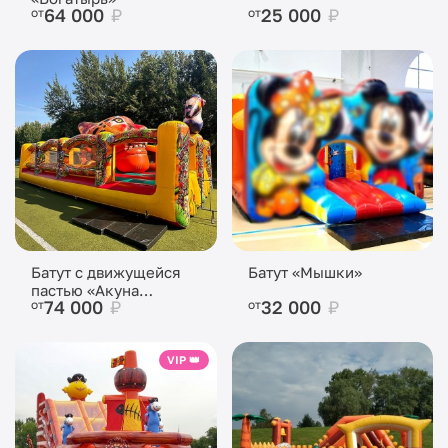
64 000
₽
25 000
₽
от
от
Батут с движущейся
Батут «Мышки»
пастью «Акуна
74 000
₽
32 000
₽
от
от
Матата»
VIP 👑