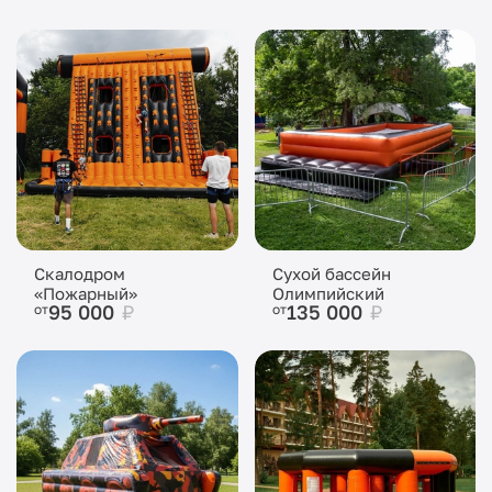
Скалодром
Сухой бассейн
«Пожарный»
Олимпийский
95 000
₽
135 000
₽
от
от