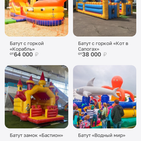
Батут с горкой
Батут с горкой «Кот в
«Корабль»
Сапогах»
64 000
₽
38 000
₽
от
от
Батут замок «Бастион»
Батут «Водный мир»