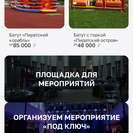
Батут «Пиратский
Батут с горкой
корабль»
«Пиратский остров»
85 000
₽
48 000
₽
от
от
ПЛОЩАДКА ДЛЯ
МЕРОПРИЯТИЙ
ОРГАНИЗУЕМ МЕРОПРИЯТИЕ
«ПОД КЛЮЧ»