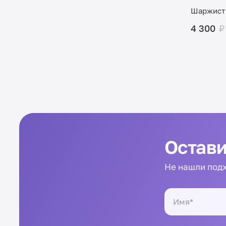
Шаржист
4 300
₽
Остави
Не нашли подх