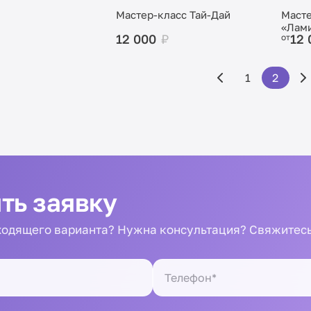
Мастер-класс Тай-Дай
Масте
«Лам
12 000
₽
12
от
закла
и ко
1
2
ть заявку
одящего варианта? Нужна консультация? Свяжитесь