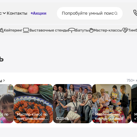
с
Контакты
Акции
Кейтеринг
Выставочные стенды
Батуты
Мастер-классы
Тимб
ь
ы
750+ 
сс по
Мастер-класс по
Масленичные
М
приготовлению
СЦЕНА
мастер-классы
«
плова
ж