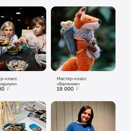
р-класс
Мастер-класс
рариум»
«Валяние»
00
₽
19 000
₽