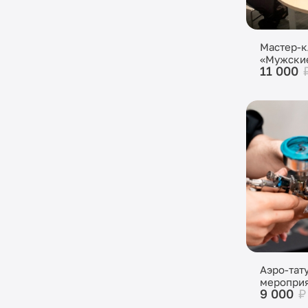
Мастер-к
«Мужски
11 000
Аэро-тату
меропри
9 000
₽