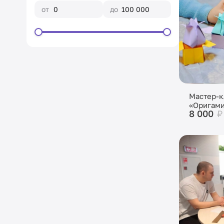
от
до
Мастер-к
«Оригам
8 000
₽