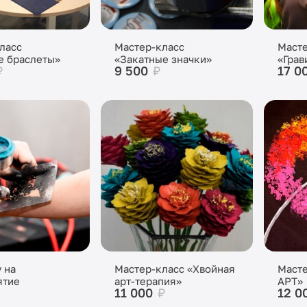
ласс
Мастер-класс
Масте
е браслеты»
«Закатные значки»
«Грав
₽
9 500
₽
17 0
 на
Мастер-класс «Хвойная
Масте
ятие
арт-терапия»
АРТ»
11 000
₽
12 0