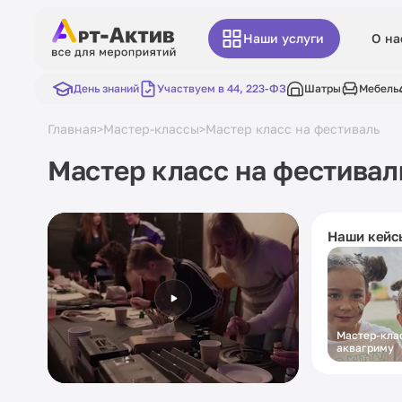
Наши услуги
О на
День знаний
Участвуем в 44, 223-ФЗ
Шатры
Мебель
Главная
Мастер-классы
Мастер класс на фестиваль
>
>
Мастер класс на фестивал
Наши кейс
Мастер-кла
аквагриму