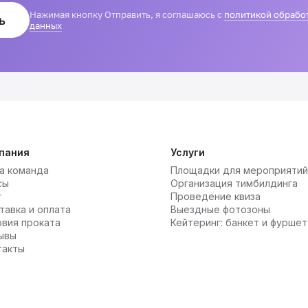
Нажимая кнопку Отправить, я соглашаюсь с
политикой обрабо
ь
данных
пания
Услуги
а команда
Площадки для мероприятий
сы
Организация тимбилдинга
г
Проведение квиза
тавка и оплата
Выездные фотозоны
овия проката
Кейтеринг: банкет и фуршет
ывы
такты