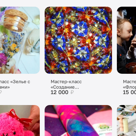
ласс «Зелье с
Мастер-класс
Масте
ами»
«Создание
«Фло
₽
12 000
₽
15 0
колейдоскопа»