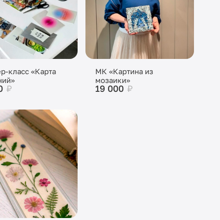
р-класс «Карта
МК «Картина из
ний»
мозаики»
0
₽
19 000
₽