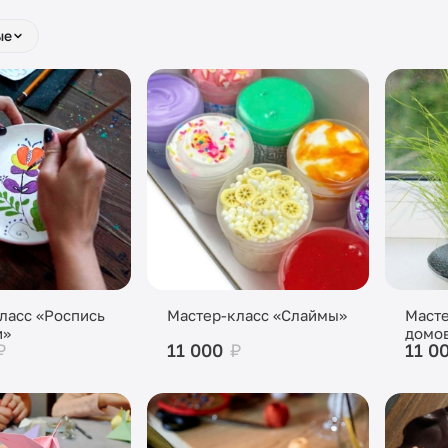
ые
ласс «Роспись
Мастер-класс «Слаймы»
Масте
и»
домо
₽
11 000
₽
11 0