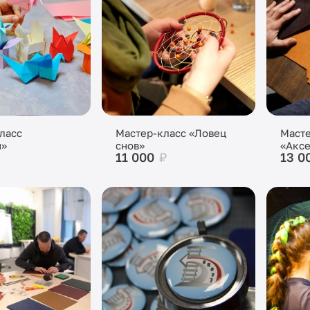
ласс
Мастер-класс «Ловец
Масте
и»
снов»
«Аксе
11 000
₽
13 0