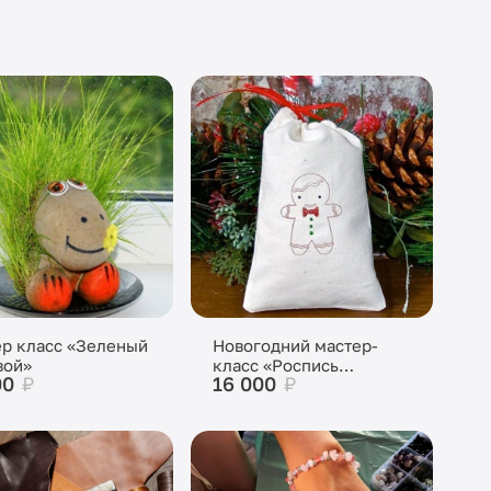
р класс «Зеленый
Новогодний мастер-
вой»
класс «Роспись
00
₽
16 000
₽
холщевых мешочков»