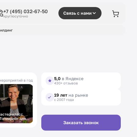
+7 (495) 032-67-50
Связь с нами
круглосуточно
илдинг
5,0
в Яндексе
мероприятий в год
430+ отзывов
19 лет
на рынке
с 2007 года
астер-класс
Топиарий» для
Заказать звонок
енщин