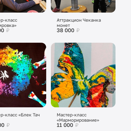
р-класс
Аттракцион Чеканка
ировка»
монет
00
₽
38 000
₽
р-класс «Блек Тач
Мастер-класс
«Марморирование»
00
₽
11 000
₽