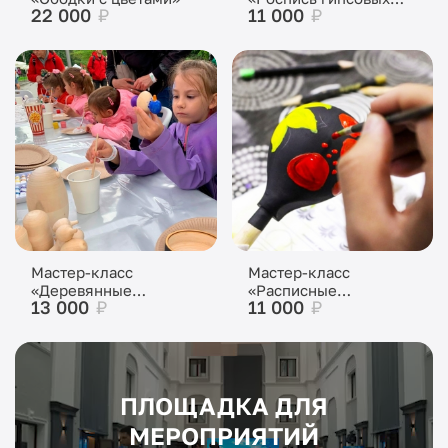
22 000
₽
11 000
₽
фигурок»
Мастер-класс
Мастер-класс
«Деревянные
«Расписные
13 000
₽
11 000
₽
игрушки»
деревянные ложки»
ПЛОЩАДКА ДЛЯ
МЕРОПРИЯТИЙ