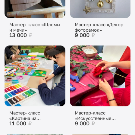
Мастер-класс «Шлемы
Мастер-класс «Декор
и мечи»
фоторамок»
13 000
₽
9 000
₽
Мастер-класс
Мастер-класс
«Картина из
«Искусственные
11 000
₽
9 000
₽
пластилина»
цветы»