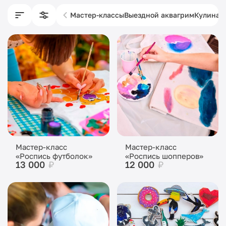
Мастер-классы
Выездной аквагрим
Кулинар
Мастер-класс
Мастер-класс
«Роспись футболок»
«Роспись шопперов»
13 000
₽
12 000
₽