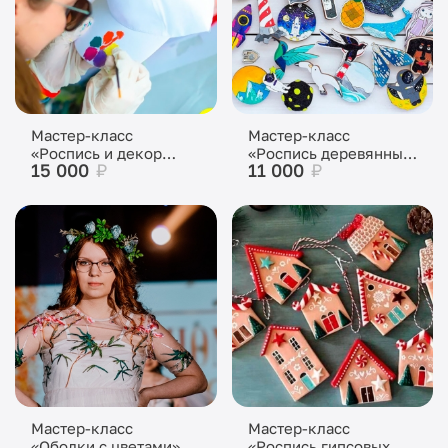
Мастер-класс
Мастер-класс
«Роспись и декор
«Роспись деревянных
15 000
₽
11 000
₽
головных уборов»
значков»
Мастер-класс
Мастер-класс
«Ободки с цветами»
«Роспись гипсовых