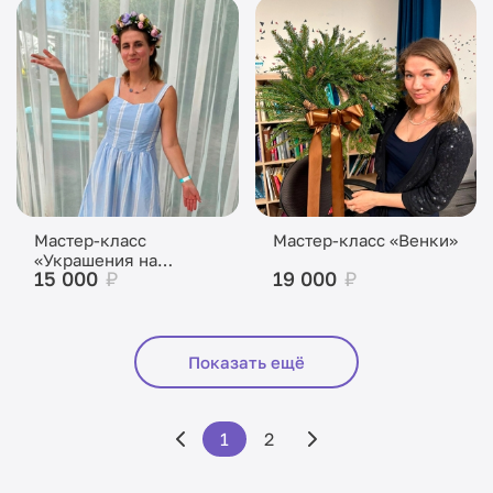
Мастер-класс
Мастер-класс «Венки»
«Украшения на
15 000
₽
19 000
₽
голову»
Показать ещё
1
2