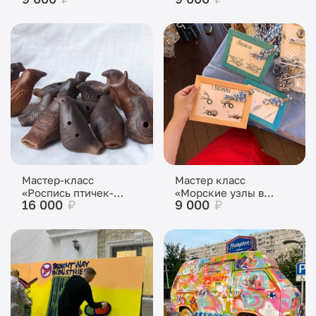
Мастер-класс
Мастер класс
«Роспись птичек-
«Морские узлы в
16 000
₽
9 000
₽
свистулек»
рамке»