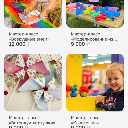
Мастер-класс
Мастер-класс
«Воздушные змеи»
«Моделирование из
12 000
₽
9 000
₽
воздушных шаров»
Мастер класс
Мастер класс
«Ветродуи-вертушки»
«Капитошка»
9 000
₽
9 000
₽