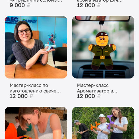
9 000
₽
12 000
₽
(лыка)»
дома
Мастер-класс по
Мастер-класс
изготовлению свечей
Ароматизатор в
12 000
₽
12 000
₽
из вощины
машину