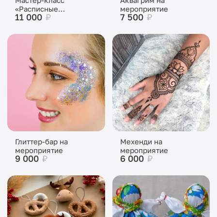
«Расписные
мероприятие
11 000
₽
7 500
₽
матрешки»
Глиттер-бар на
Мехенди на
мероприятие
мероприятие
9 000
₽
6 000
₽