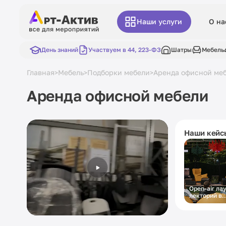
Наши услуги
О на
День знаний
Участвуем в 44, 223-ФЗ
Шатры
Мебель
Главная
Мебель
Подборки мебели
Аренда офисной ме
>
>
>
Аренда офисной мебели
Наши кейс
Open-air ла
лекторий в
городском 