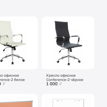
ло офисное
Кресло офисное
rence-2 белое
Conference-2 чёрное
0
₽
1 000
₽