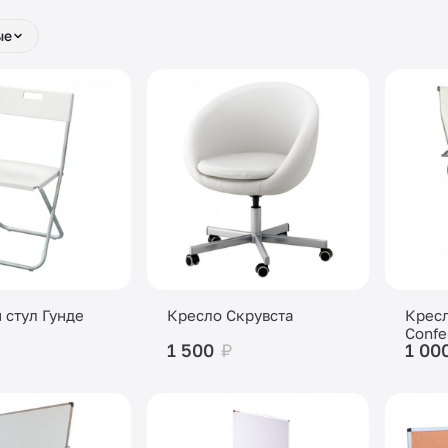
ые
 стул Гунде
Кресло Скрувста
Крес
Confe
1 500
₽
1 00