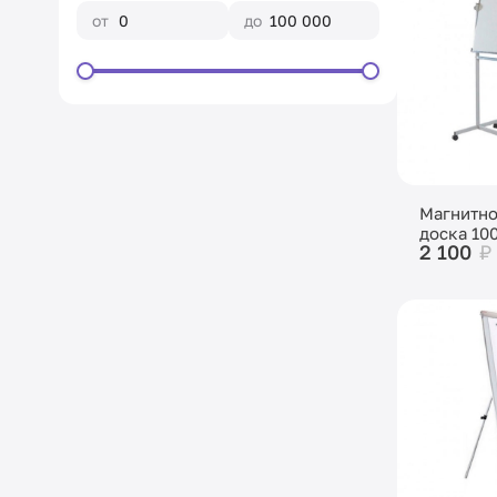
от
до
Магнитн
доска 10
2 100
₽