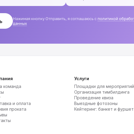
Нажимая кнопку Отправить, я соглашаюсь с
политикой обрабо
ь
данных
пания
Услуги
а команда
Площадки для мероприятий
сы
Организация тимбилдинга
г
Проведение квиза
тавка и оплата
Выездные фотозоны
овия проката
Кейтеринг: банкет и фуршет
ывы
такты