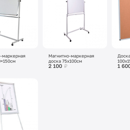
о-маркерная
Магнитно-маркерная
Доска
0×150см
доска 75x100см
100x1
2 100
₽
1 60