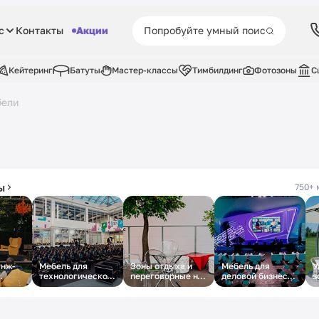
с
Контакты
Акции
Кейтеринг
Батуты
Мастер-классы
Тимбилдинг
Фотозоны
С
бели
ы
750+ 
унж-
Мебель для
Зоны отдыха и
Мебель для
У
технологического
переговорные на
деловой бизнес-
з
парке
бизнес-форума
молодёжном
конференции
т
форуме