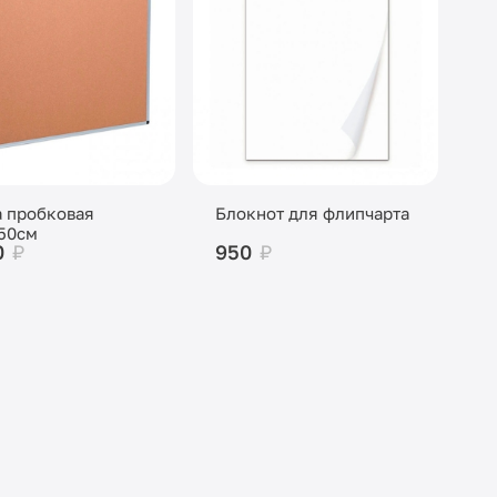
 пробковая
Блокнот для флипчарта
50см
0
₽
950
₽