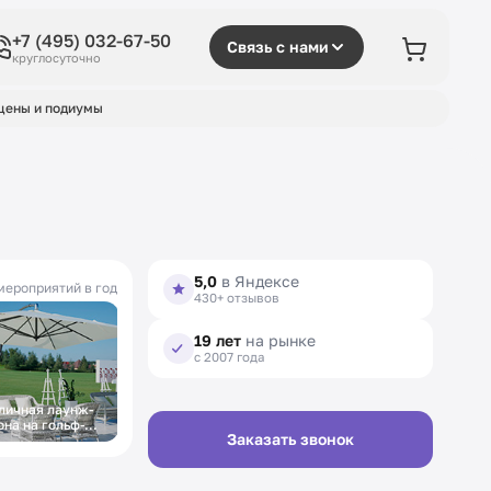
+7 (495) 032-67-50
Связь с нами
круглосуточно
цены и подиумы
5,0
в Яндексе
мероприятий в год
430+ отзывов
19 лет
на рынке
с 2007 года
личная лаунж-
Летняя мебель на
она на гольф-
фестиваль
Заказать звонок
урнире