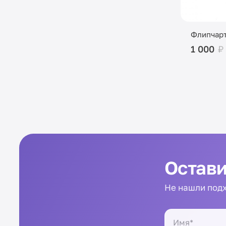
Флипчар
1 000
₽
Остави
Не нашли подх