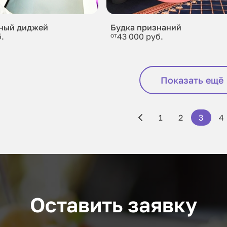
ный диджей
Будка признаний
.
от
43 000 руб.
Показать ещё
1
2
3
4
Оставить заявку