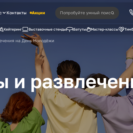
с
Контакты
Акции
Кейтеринг
Выставочные стенды
Батуты
Мастер-классы
Тимб
лечения на День Молодёжи
 и развлечен