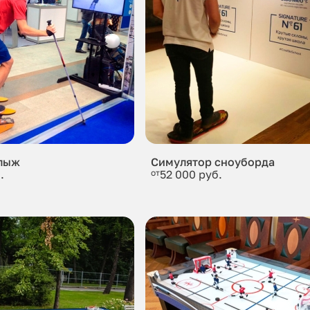
лыж
Симулятор сноуборда
.
от
52 000 руб.