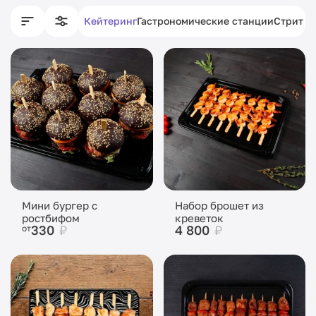
Кейтеринг
Гастрономические станции
Стрит ф
Мини бургер с
Набор брошет из
ростбифом
креветок
330
₽
4 800
₽
от