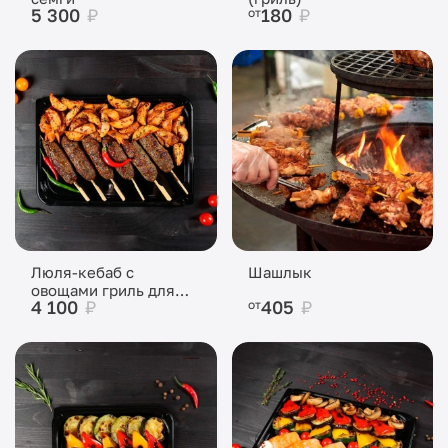
5 300
₽
180
₽
от
Люля-кебаб с
Шашлык
овощами гриль для
4 100
₽
405
₽
от
фуршета