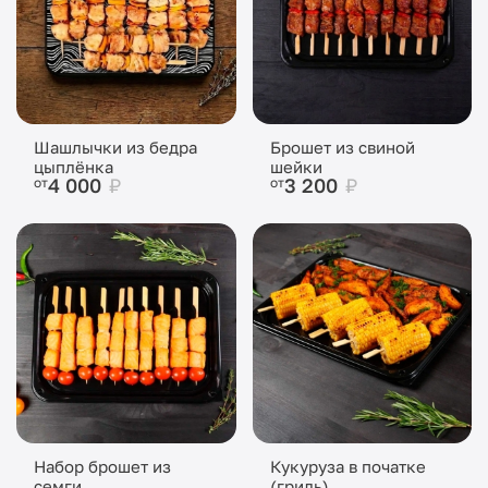
Шашлычки из бедра
Брошет из свиной
цыплёнка
шейки
4 000
₽
3 200
₽
от
от
Набор брошет из
Кукуруза в початке
семги
(гриль)