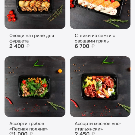
Овощи на гриле для
Стейки из семги с
фуршета
овощами гриль
2 400
₽
6 700
₽
Ассорти грибов
Ассорти мясное «по-
«Лесная поляна»
итальянски»
1 000
₽
2 450
₽
от