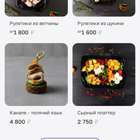
Рулетики из ветчины
Рулетики из цукини
1 800
₽
1 600
₽
от
от
Канапе - телячий язык
Сырный платтер
4 800
₽
2 750
₽