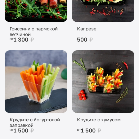
Гриссини с пармской
Капрезе
ветчиной
1 300
₽
500
₽
от
Крудите с йогуртовой
Крудите с хумусом
заправкой
1 500
₽
1 500
₽
от
от