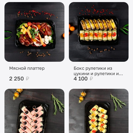
Мясной платтер
Бокс рулетики из
цукини и рулетики из
2 250
₽
4 100
₽
баклажана