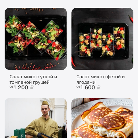
Салат микс с уткой и
Салат микс с фетой и
томленой грушей
ягодами
1 200
₽
1 600
₽
от
от