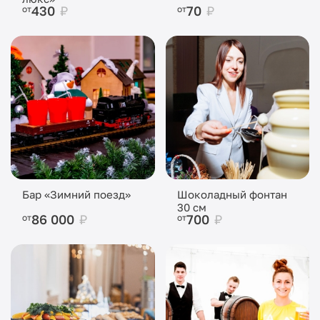
430
₽
70
₽
от
от
Бар «Зимний поезд»
Шоколадный фонтан
30 см
86 000
₽
700
₽
от
от