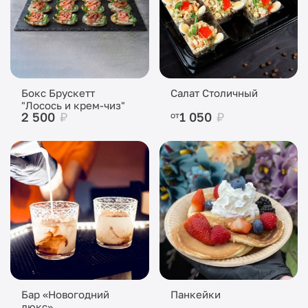
Бокс Брускетт
Салат Столичный
"Лосось и крем-чиз"
2 500
₽
1 050
₽
от
Бар «Новогодний
Панкейки
люкс»