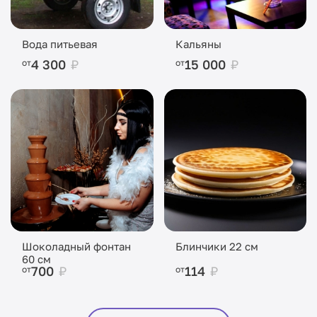
Вода питьевая
Кальяны
4 300
₽
15 000
₽
от
от
Шоколадный фонтан
Блинчики 22 см
60 см
700
₽
114
₽
от
от