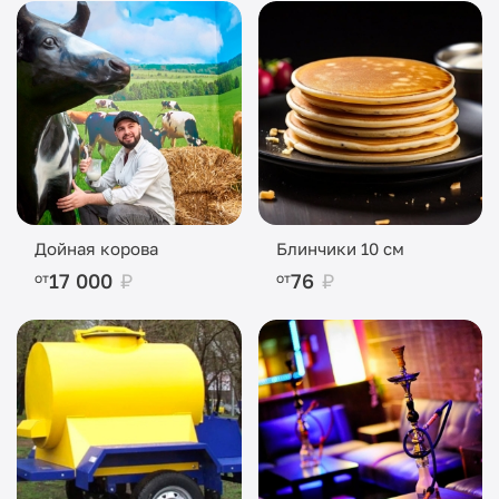
Дойная корова
Блинчики 10 см
17 000
₽
76
₽
от
от