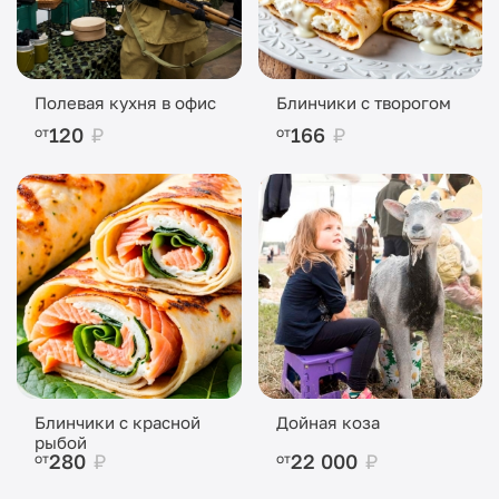
Полевая кухня в офис
Блинчики с творогом
120
₽
166
₽
от
от
Блинчики с красной
Дойная коза
рыбой
280
₽
22 000
₽
от
от