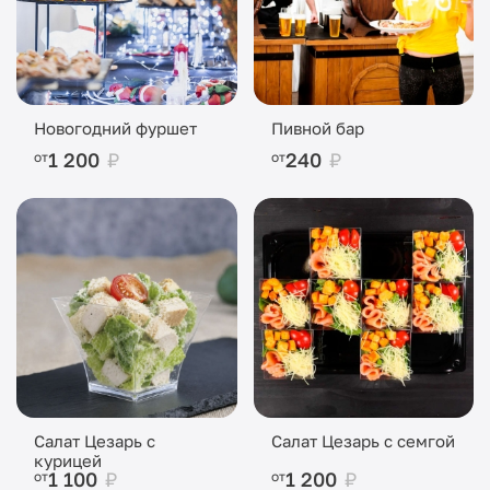
Новогодний фуршет
Пивной бар
1 200
₽
240
₽
от
от
Салат Цезарь с
Салат Цезарь с семгой
курицей
1 100
₽
1 200
₽
от
от