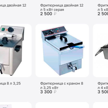
ца двойная 12
Фритюрница двойная 12
Фритю
л 5 кВт серая
л 5 к
2 500
₽
2 50
ца 8 л 3,25
Фритюрница с краном 8
Фритю
л 3,25 кВт
л 4 к
3 300
₽
3 50