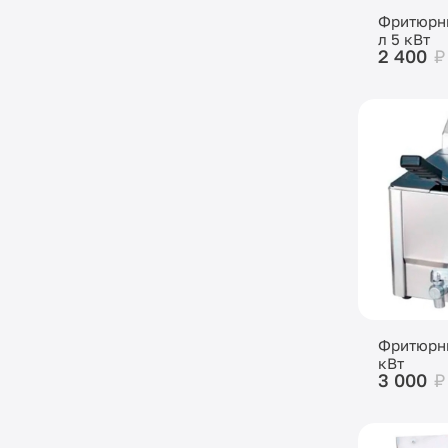
Фритюрни
л 5 кВт
2 400
₽
Фритюрни
кВт
3 000
₽