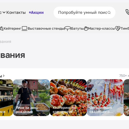
с
Контакты
Акции
Кейтеринг
Выставочные стенды
Батуты
Мастер-классы
Тимб
вания
ования
ы
750+ 
Плов на день
Кейтеринг на
Организация
В
ики
рождение
корпоратив
свадебного
с
кейтеринга
с