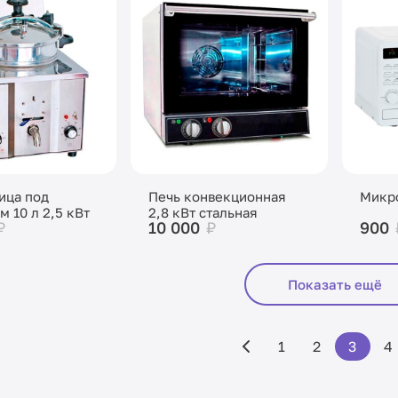
ица под
Печь конвекционная
Микро
 10 л 2,5 кВт
2,8 кВт стальная
₽
10 000
₽
900
Показать ещё
1
2
3
4