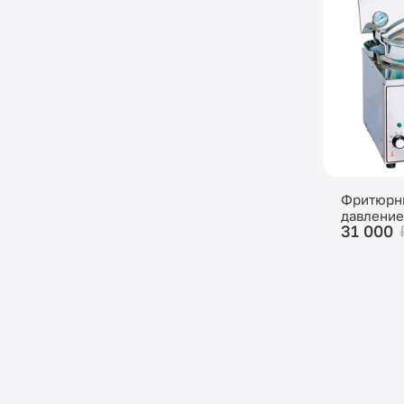
Фритюрн
давлением
31 000