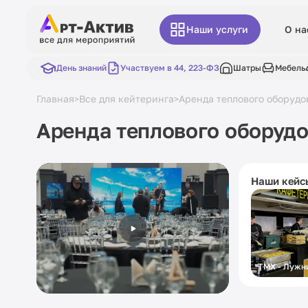
Наши услуги
О на
День знаний
Участвуем в 44, 223-ФЗ
Шатры
Мебель
Главная
Все для кейтеринга
Аренда теплового оборудо
>
>
Аренда теплового оборуд
Наши кейс
ТМХ - Лужн