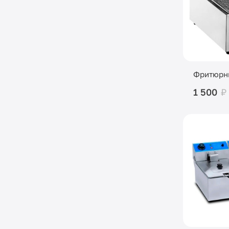
Фритюрни
1 500
₽