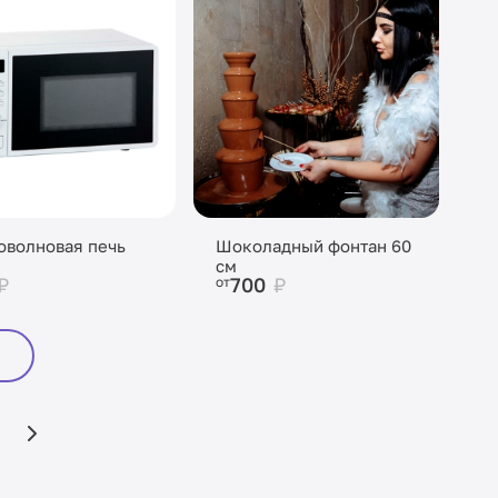
волновая печь
Шоколадный фонтан 60
см
₽
700
₽
от