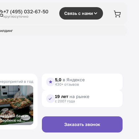
+7 (495) 032-67-50
Связь с нами
круглосуточно
илдинг
5,0
в Яндексе
мероприятий в год
430+ отзывов
19 лет
на рынке
с 2007 года
ыездной банкет
 барбекю на
Заказать звонок
вадьбу