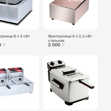
рница 8 л 3 кВт
Фритюрница 6 л 2,3 кВт
стальная
0
₽
2 000
₽