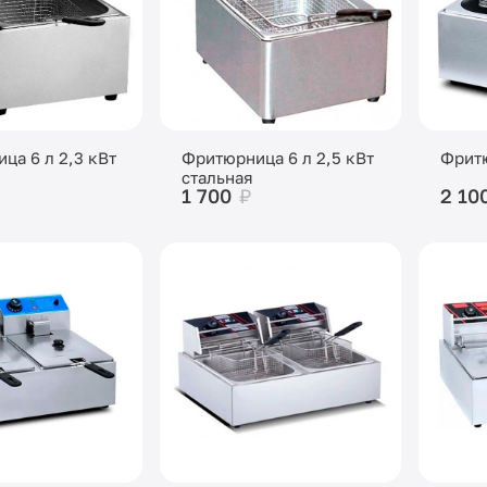
ца 6 л 2,3 кВт
Фритюрница 6 л 2,5 кВт
Фритю
стальная
1 700
₽
2 10