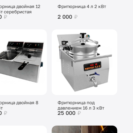
рница двойная 12
Фритюрница 4 л 2 кВт
Вт серебристая
0
₽
2 000
₽
рница двойная 8
Фритюрница под
Вт
давлением 16 л 3 кВт
0
₽
25 000
₽