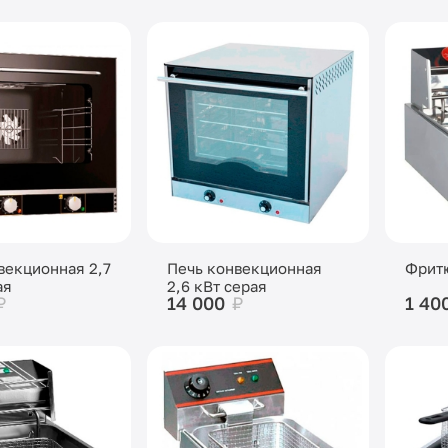
векционная 2,7
Печь конвекционная
Фритю
ая
2,6 кВт серая
₽
14 000
₽
1 40