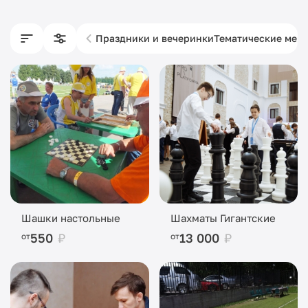
Праздники и вечеринки
Тематические мер
Шашки настольные
Шахматы Гигантские
550
₽
13 000
₽
от
от