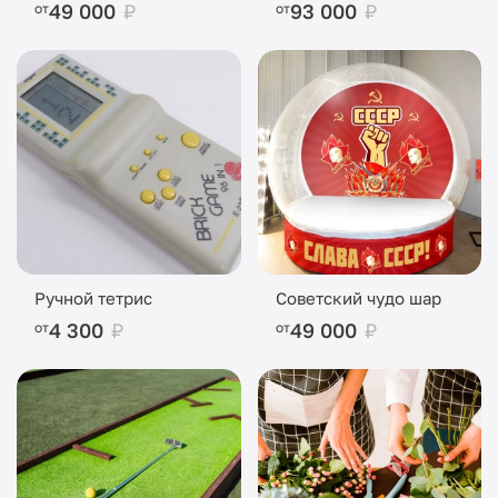
49 000
₽
93 000
₽
от
от
Ручной тетрис
Советский чудо шар
4 300
₽
49 000
₽
от
от