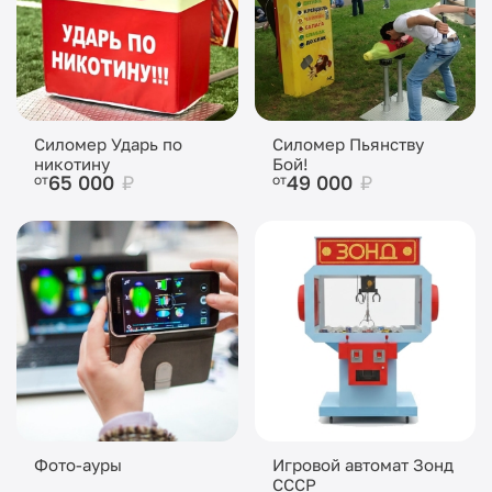
Силомер Ударь по
Силомер Пьянству
никотину
Бой!
65 000
₽
49 000
₽
от
от
Фото-ауры
Игровой автомат Зонд
СССР