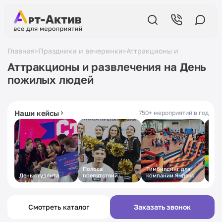
Главная
Праздники и вечеринки
Аттракционы и развлечени
>
>
Аттракционы и развлечения на День
пожилых людей
5,0
в Яндексе
19 лет
на рынке
430+ отзывов
с 2007 года
Наши кейсы
750+ мероприятий в год
Полоса
Тимбилдинг для
Дет
День студента
препятствий
компании Яндекс
Акти
«Супер Ниндзя»
Оте
для МАТЧ ТВ
Смотреть каталог
Заказать звонок