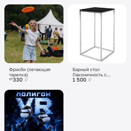
Фрисби (летающая
Барный стол
тарелка)
Лаконичность с
330
₽
1 500
₽
от
чёрной столешницей