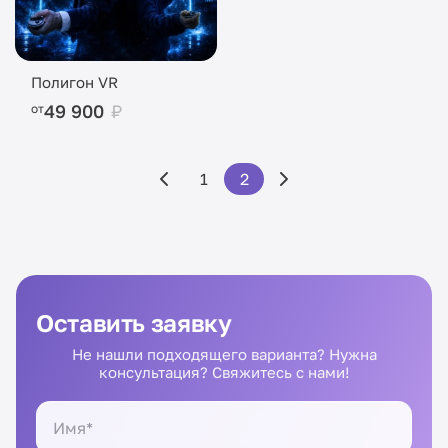
Полигон VR
49 900
₽
от
1
2
Оставить заявку
Не нашли подходящего варианта? Нужна
консультация? Свяжитесь с нами!