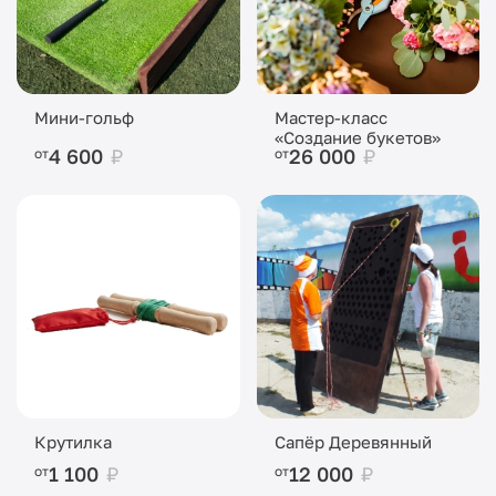
Мини-гольф
Мастер-класс
«Создание букетов»
4 600
₽
26 000
₽
от
от
Крутилка
Сапёр Деревянный
1 100
₽
12 000
₽
от
от