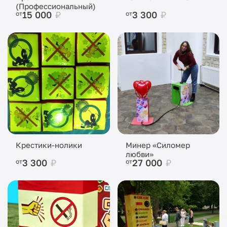
(Профессиональный)
15 000
₽
3 300
₽
от
от
Крестики-нолики
Минер «Силомер
любви»
3 300
₽
27 000
₽
от
от