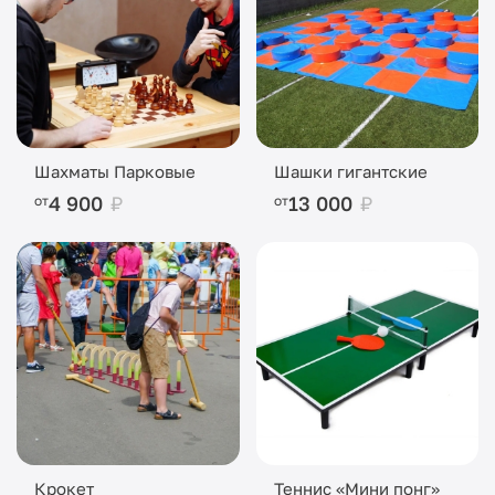
Шахматы Парковые
Шашки гигантские
4 900
₽
13 000
₽
от
от
Крокет
Теннис «Мини понг»